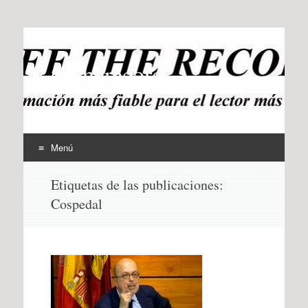
offtherecord
OTR
Menú
Ir
Etiquetas de las publicaciones:
al
Cospedal
contenido