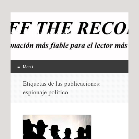
offtherecord
OTR
Menú
Ir
Etiquetas de las publicaciones:
al
espionaje político
contenido