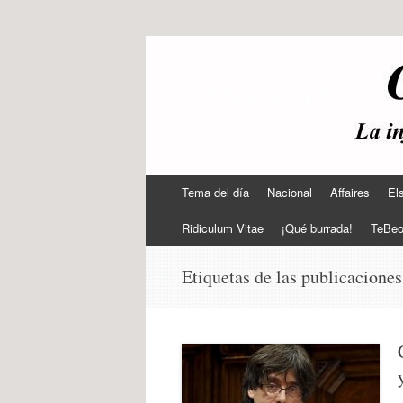
offtherecord
OTR
Ir
Tema del día
Nacional
Affaires
El
al
contenido
Ridiculum Vitae
¡Qué burrada!
TeBe
Etiquetas de las publicacione