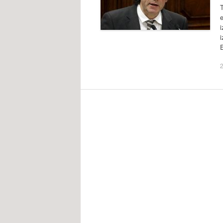
T
e
i
i
2