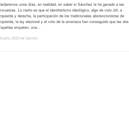
ardaremos unos días, en realidad, en saber si Sánchez le ha ganado a las
ncuestas. Lo cierto es que el identitarismo ideológico, algo de voto útil, a
zquierda y derecha, la participación de los tradicionales abstencionistas de
zquierda, la ley electoral y el voto de la amenaza han conseguido que las dos
Españas empaten, una…
6 julio, 2023
de
Opinión
.