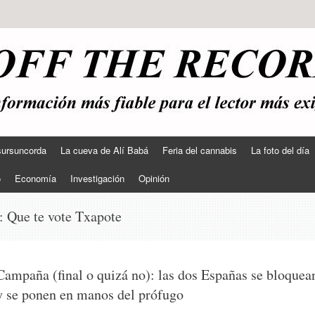
sursuncorda
La cueva de Alí Babá
Feria del cannabis
La foto del día
o
Economía
Investigación
Opinión
s:
Que te vote Txapote
Campaña (final o quizá no): las dos Españas se bloquea
y se ponen en manos del prófugo