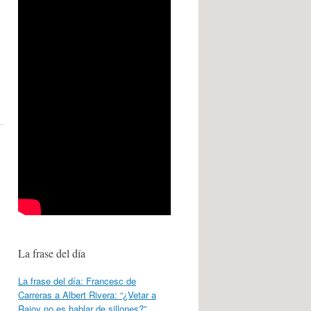
La frase del día
La frase del día: Francesc de
Carreras a Albert Rivera: “¿Vetar a
Rajoy no es hablar de sillones?”