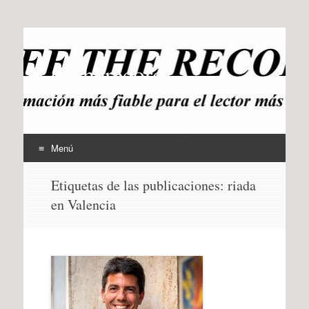
offtherecord
OTR
Menú
Ir
Etiquetas de las publicaciones:
riada
al
en Valencia
contenido