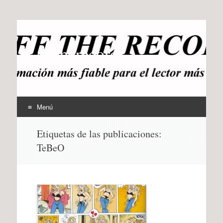
offtherecord
OTR
Menú
Ir
Etiquetas de las publicaciones:
al
TeBeO
contenido