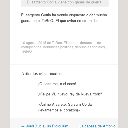
El sargento Gorila viene con ganas de guerra.
El sargento Gorila ha venido dispuesto a dar mucha
guerra en el TeBeO. El que avisa no es traidor.
10 agosto, 2015
de
TeBeo
. Etiquetas:
denuncias de
corrupciones
,
denuncias políticas
,
denuncias sociales
,
TeBeO
Artículos relacionados
¡O nosotros, o el caos!
¿Felipe VI, nuevo ‘rey de Nueva York?
«Ánimo Alvarete, Sursum Corda
(levantemos el corazón)»
Navegación
←
Jordi Xuclà, un Ridiculum
La cabeza de Antonio