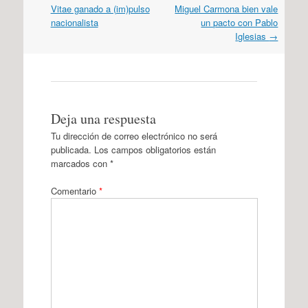
por
Vitae ganado a (im)pulso
Miguel Carmona bien vale
artículos
nacionalista
un pacto con Pablo
Iglesias
→
Deja una respuesta
Tu dirección de correo electrónico no será
publicada.
Los campos obligatorios están
marcados con
*
Comentario
*