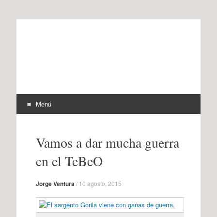
offtherecord
OTR
Menú
Ir
al
Vamos a dar mucha guerra
contenido
en el TeBeO
Jorge Ventura
/
10 agosto, 2015