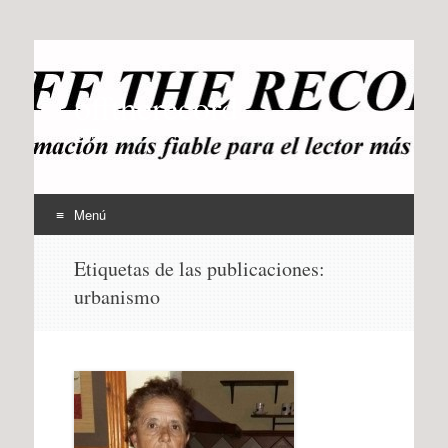
offtherecord
OTR
Menú
Ir
Etiquetas de las publicaciones:
al
urbanismo
contenido