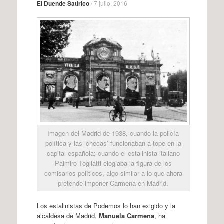
El Duende Satírico
/
7 julio, 2016
Imagen del Madrid de 1938, cuando la policía
política y las ‘checas’ funcionaban a tope en la
capital española; cuando el estalinista italiano
Palmiro Togliatti elogiaba la figura de los
comisarios políticos, algo similar a lo que ahora
pretende imponer Carmena en Madrid.
Los estalinistas de Podemos lo han exigido y la
alcaldesa de Madrid,
Manuela Carmena
, ha