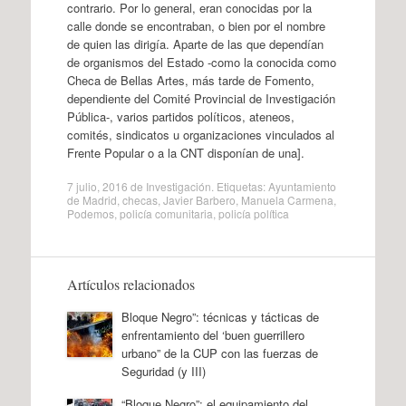
contrario. Por lo general, eran conocidas por la
calle donde se encontraban, o bien por el nombre
de quien las dirigía. Aparte de las que dependían
de organismos del Estado -como la conocida como
Checa de Bellas Artes, más tarde de Fomento,
dependiente del Comité Provincial de Investigación
Pública-, varios partidos políticos, ateneos,
comités, sindicatos u organizaciones vinculados al
Frente Popular o a la CNT disponían de una].
7 julio, 2016
de
Investigación
. Etiquetas:
Ayuntamiento
de Madrid
,
checas
,
Javier Barbero
,
Manuela Carmena
,
Podemos
,
policía comunitaria
,
policía política
Artículos relacionados
Bloque Negro”: técnicas y tácticas de
enfrentamiento del ‘buen guerrillero
urbano” de la CUP con las fuerzas de
Seguridad (y III)
“Bloque Negro”: el equipamiento del