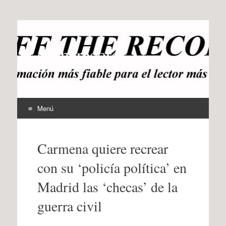
offtherecord
OTR
Menú
Ir
al
Carmena quiere recrear
contenido
con su ‘policía política’ en
Madrid las ‘checas’ de la
guerra civil