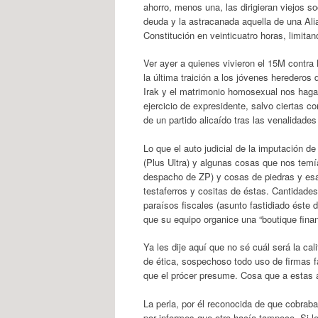
ahorro, menos una, las dirigieran viejos s
deuda y la astracanada aquella de una Al
Constitución en veinticuatro horas, limitand
Ver ayer a quienes vivieron el 15M contra
la última traición a los jóvenes heredero
Irak y el matrimonio homosexual nos haga
ejercicio de expresidente, salvo ciertas c
de un partido alicaído tras las venalidad
Lo que el auto judicial de la imputación de
(Plus Ultra) y algunas cosas que nos temí
despacho de ZP) y cosas de piedras y esa
testaferros y cositas de éstas. Cantidade
paraísos fiscales (asunto fastidiado éste d
que su equipo organice una “boutique finan
Ya les dije aquí que no sé cuál será la cal
de ética, sospechoso todo uso de firmas 
que el prócer presume. Cosa que a estas a
La perla, por él reconocida de que cobraba
por informes que otro hacía tampoco. Si le