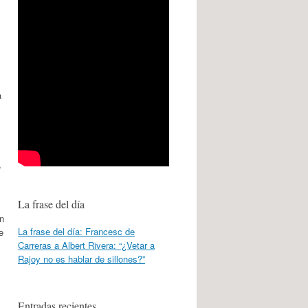
a
,
La frase del día
un
La frase del día: Francesc de
e
Carreras a Albert Rivera: “¿Vetar a
Rajoy no es hablar de sillones?”
Entradas recientes