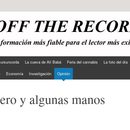
sursuncorda
La cueva de Alí Babá
Feria del cannabis
La foto del día
o
Economía
Investigación
Opinión
tero y algunas manos