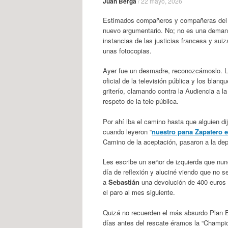
Juan Berga
/
22 mayo, 2026
Estimados compañeros y compañeras del so
nuevo argumentario. No; no es una demanda 
instancias de las justicias francesa y suiza
unas fotocopias.
Ayer fue un desmadre, reconozcámoslo. La 
oficial de la televisión pública y los blan
griterío, clamando contra la Audiencia a la 
respeto de la tele pública.
Por ahí iba el camino hasta que alguien dijo
cuando leyeron “
nuestro pana Zapatero e
Camino de la aceptación, pasaron a la depr
Les escribe un señor de izquierda que nu
día de reflexión y aluciné viendo que no s
a
Sebastián
una devolución de 400 euros a
el paro al mes siguiente.
Quizá no recuerden el más absurdo Plan 
días antes del rescate éramos la “Champi