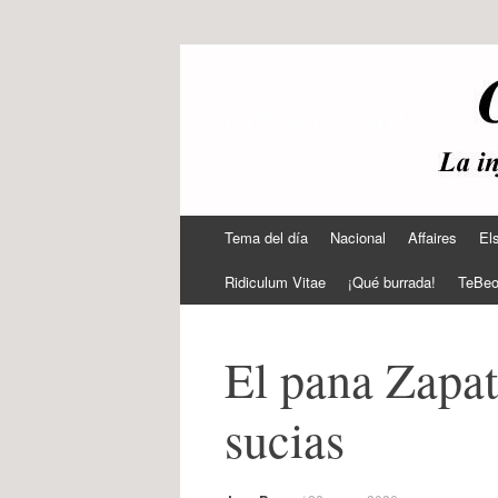
offtherecord
OTR
Ir
Tema del día
Nacional
Affaires
El
al
contenido
Ridiculum Vitae
¡Qué burrada!
TeBe
El pana Zapa
sucias