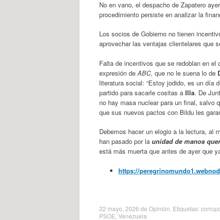
No en vano, el despacho de Zapatero ayer 
procedimiento persiste en analizar la financ
Los socios de Gobierno no tienen incentivo
aprovechar las ventajas clientelares que s
Falta de incentivos que se redoblan en el 
expresión de
ABC
, que no le suena lo de
literatura social: “Estoy jodido, es un día
partido para sacarle cositas a
Illa
. De Jun
no hay masa nuclear para un final, salvo 
que sus nuevos pactos con Bildu les garan
Debemos hacer un elogio a la lectura, al 
han pasado por la
unidad de manos qu
está más muerta que antes de ayer que ya
https://peregrinomundo1.webnode.
22 mayo, 2026
de
Opinión
. Etiquetas:
corrup
PSOE
,
Venezuela