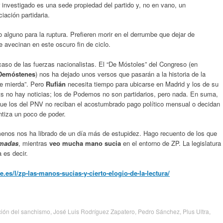
investigado es una sede propiedad del partido y, no en vano, un
iación partidaria.
 alguno para la ruptura. Prefieren morir en el derrumbe que dejar de
e avecinan en este oscuro fin de ciclo.
caso de las fuerzas nacionalistas. El “De Móstoles” del Congreso (en
Demóstenes
) nos ha dejado unos versos que pasarán a la historia de la
 de mierda”. Pero
Rufián
necesita tiempo para ubicarse en Madrid y los de su
ts no hay noticias; los de Podemos no son partidarios, pero nada. En suma,
que los del PNV no reciban el acostumbrado pago político mensual o decidan
tiza un poco de poder.
menos nos ha librado de un día más de estupidez. Hago recuento de los que
emadas
, mientras
veo mucha mano sucia
en el entorno de ZP. La legislatura
 es decir.
es/l/zp-las-manos-sucias-y-cierto-elogio-de-la-lectura/
ción del sanchismo
,
José Luis Rodríguez Zapatero
,
Pedro Sánchez
,
Plus Ultra
,