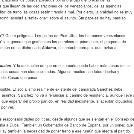
que llegan de las declaraciones de los venezolanos, de las agencias
lito” de turno las cosas están tirando a mal. Por cierto, la oralidad no es muy
agino, acudirá a “reflexionar” sobre el asunto. Sin papeles no hay paraíso
”? Gente peligrosa. Los golfos de Plus Ultra, los hermanos venezolanos
a” y el general que gestionaba los petróleos o, pásmense, el programa de
ue aún no ha dicho nada
Aldama
, el cantante corrupto, que, aviso a
sucias
. Y la sensación de que en el sumario puede haber más cosas de las
lgunas cosas han sido publicadas. Algunos medios han leído deprisa y
endo. Cosas que pasan.
osible. El socialismo realmente existente del camarada
Sánchez
debe
 asuntos. Sánchez no va a renunciar al camino de resistencia, aunque lleve 
ue esperar del propio partido, en realidad inexistente, si aceptan diputados
 por ver.
s responsabilidades políticas, desde algunos que se sientan en el Consejo d
% iba a Dubai. También un Gobernador de Banco de España, por un poner, que
Hay también la necesidad de poner freno a ese runrún que afecta al partido.