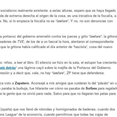
cialismo realmente existente: a estas alturas, espero que os haya llegado
de extrema derecha el origen de la cosa, es una iniciativa de la fiscalía, a
. No, si lo empieza la fiscalía no es “
lawfare
”. Y no, no son denuncias con
portavoz del gobierno arremetió contra los jueces y grito “
lawfare
”; la griton
queadores de
TVE
, de los de a un fascal la hora, alentaron el correspondiente
que la gritona había calificado el día anterior de “fascista”, cosa del nuevo
: niños, a leer el libro. El silencio se hizo en la sala, el estupor fue creciente
stá detrás
” una lágrima cayó sobre la mejilla de la Portavoz del Gobierno.
esión y a decir que, vale, no hay “
lawfare
”, ZP tiene que defenderse.
nca voto a
Zapatero
. Aconsejé a mis amigos que cuidaran lo del “pásalo” en 
e paraba la burbuja, fue hilarante ver cómo se pasaba de
Solbes
para regalarl
 la gente que no sirvió para nada. Salvo para que no llegaran les pelas para
E(spaña) que nos llenó de rotondas y hormigonados de badenes, cuando dos
ons League” de la economía, cuando permitimos que todas las cajas de