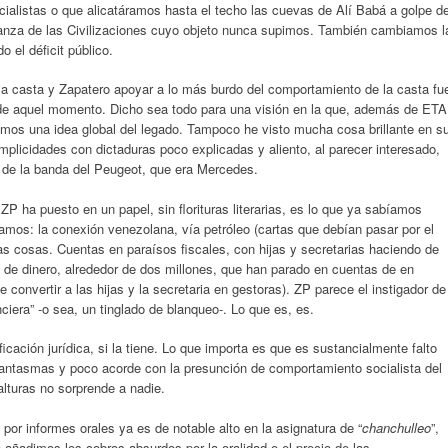
ocialistas o que alicatáramos hasta el techo las cuevas de Alí Babá a golpe d
ianza de las Civilizaciones cuyo objeto nunca supimos. También cambiamos l
o el déficit público.
 la casta y Zapatero apoyar a lo más burdo del comportamiento de la casta fu
s de aquel momento. Dicho sea todo para una visión en la que, además de ETA
mos una idea global del legado. Tampoco he visto mucha cosa brillante en s
omplicidades con dictaduras poco explicadas y aliento, al parecer interesado,
es de la banda del Peugeot, que era Mercedes.
 ZP ha puesto en un papel, sin florituras literarias, es lo que ya sabíamos
amos: la conexión venezolana, vía petróleo (cartas que debían pasar por el
s cosas. Cuentas en paraísos fiscales, con hijas y secretarias haciendo de
s de dinero, alrededor de dos millones, que han parado en cuentas de en
e convertir a las hijas y la secretaria en gestoras). ZP parece el instigador de
ciera” -o sea, un tinglado de blanqueo-. Lo que es, es.
ificación jurídica, si la tiene. Lo que importa es que es sustancialmente falto
fantasmas y poco acorde con la presunción de comportamiento socialista del
lturas no sorprende a nadie.
 por informes orales ya es de notable alto en la asignatura de “
chanchulleo
”,
 añadimos los cobros absurdos por la oralidad o el precio de las