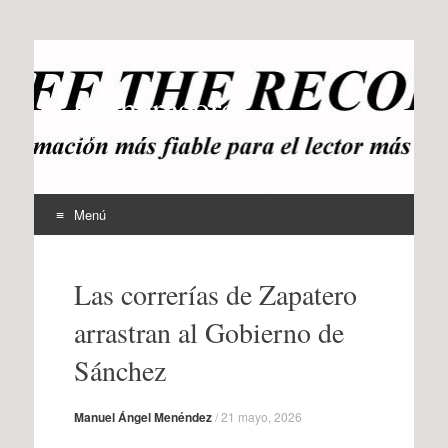
offtherecord
OTR
Menú
Ir
al
Las correrías de Zapatero
contenido
arrastran al Gobierno de
Sánchez
Manuel Ángel Menéndez
/
21 mayo, 2026