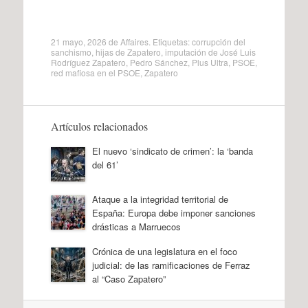
21 mayo, 2026
de
Affaires
. Etiquetas:
corrupción del
sanchismo
,
hijas de Zapatero
,
imputación de José Luis
Rodríguez Zapatero
,
Pedro Sánchez
,
Plus Ultra
,
PSOE
,
red mafiosa en el PSOE
,
Zapatero
Artículos relacionados
El nuevo ‘sindicato de crimen’: la ‘banda
del 61’
Ataque a la integridad territorial de
España: Europa debe imponer sanciones
drásticas a Marruecos
Crónica de una legislatura en el foco
judicial: de las ramificaciones de Ferraz
al “Caso Zapatero”