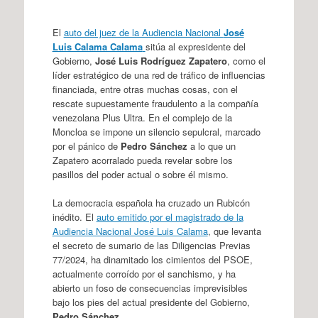
El
auto del juez de la Audiencia Nacional
José
Luis Calama Calama
sitúa al expresidente del
Gobierno,
José Luis Rodríguez Zapatero
, como el
líder estratégico de una red de tráfico de influencias
financiada, entre otras muchas cosas, con el
rescate supuestamente fraudulento a la compañía
venezolana Plus Ultra. En el complejo de la
Moncloa se impone un silencio sepulcral, marcado
por el pánico de
Pedro Sánchez
a lo que un
Zapatero acorralado pueda revelar sobre los
pasillos del poder actual o sobre él mismo.
La democracia española ha cruzado un Rubicón
inédito. El
auto emitido por el magistrado de la
Audiencia Nacional José Luis Calama
, que levanta
el secreto de sumario de las Diligencias Previas
77/2024, ha dinamitado los cimientos del PSOE,
actualmente corroído por el sanchismo, y ha
abierto un foso de consecuencias imprevisibles
bajo los pies del actual presidente del Gobierno,
Pedro Sánchez
.