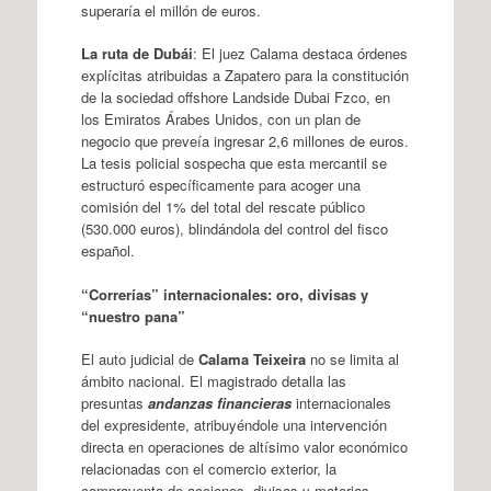
superaría el millón de euros.
La ruta de Dubái
: El juez Calama destaca órdenes
explícitas atribuidas a Zapatero para la constitución
de la sociedad offshore Landside Dubai Fzco, en
los Emiratos Árabes Unidos, con un plan de
negocio que preveía ingresar 2,6 millones de euros.
La tesis policial sospecha que esta mercantil se
estructuró específicamente para acoger una
comisión del 1% del total del rescate público
(530.000 euros), blindándola del control del fisco
español.
“Correrías” internacionales: oro, divisas y
“nuestro pana”
El auto judicial de
Calama Teixeira
no se limita al
ámbito nacional. El magistrado detalla las
presuntas
andanzas financieras
internacionales
del expresidente, atribuyéndole una intervención
directa en operaciones de altísimo valor económico
relacionadas con el comercio exterior, la
compraventa de acciones, divisas y materias