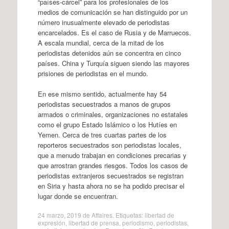
“países-cárcel” para los profesionales de los
medios de comunicación se han distinguido por un
número inusualmente elevado de periodistas
encarcelados. Es el caso de Rusia y de Marruecos.
A escala mundial, cerca de la mitad de los
periodistas detenidos aún se concentra en cinco
países. China y Turquía siguen siendo las mayores
prisiones de periodistas en el mundo.
En ese mismo sentido, actualmente hay 54
periodistas secuestrados a manos de grupos
armados o criminales, organizaciones no estatales
como el grupo Estado Islámico o los Hutíes en
Yemen. Cerca de tres cuartas partes de los
reporteros secuestrados son periodistas locales,
que a menudo trabajan en condiciones precarias y
que arrostran grandes riesgos. Todos los casos de
periodistas extranjeros secuestrados se registran
en Siria y hasta ahora no se ha podido precisar el
lugar donde se encuentran.
24 marzo, 2019
de
Affaires
. Etiquetas:
libertad de
expresión
,
libertad de prensa
,
periodismo
,
periodistas
,