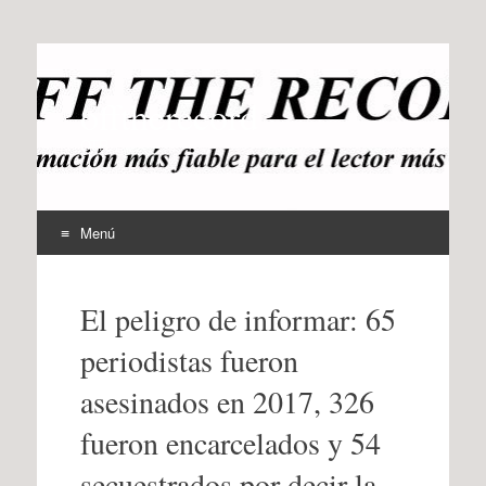
offtherecord
OTR
Menú
Ir
al
El peligro de informar: 65
contenido
periodistas fueron
asesinados en 2017, 326
fueron encarcelados y 54
secuestrados por decir la