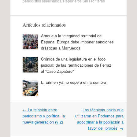
periodistas asesinados
,
Reporteros Sin Fronteras
Artículos relacionados
Ataque a la integridad territorial de
España: Europa debe imponer sanciones
drásticas a Marruecos
Crónica de una legislatura en el foco
judicial: de las ramificaciones de Ferraz
al “Caso Zapatero”
El crimen ya no espera en la sombra
Navegación
←
La relación entre
Las técnicas nazis que
por
periodismo y política: la
utilizaron en Podemos para
artículos
nueva generación (y 2)
adoctrinar a la población a
favor del ‘procés’
→