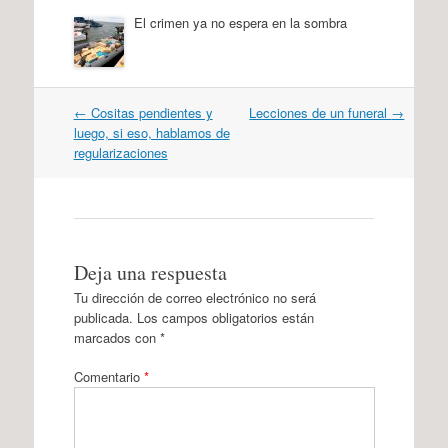
El crimen ya no espera en la sombra
Navegación
←
Cositas pendientes y
Lecciones de un funeral
→
por
luego, si eso, hablamos de
artículos
regularizaciones
Deja una respuesta
Tu dirección de correo electrónico no será
publicada.
Los campos obligatorios están
marcados con
*
Comentario
*