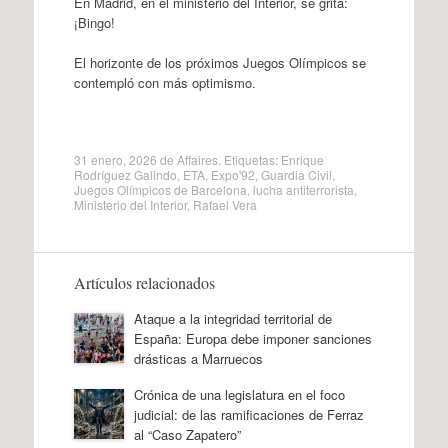
En Madrid, en el ministerio del Interior, se grita:
¡Bingo!
El horizonte de los próximos Juegos Olímpicos se
contempló con más optimismo.
31 enero, 2026
de
Affaires
. Etiquetas:
Enrique
Rodríguez Galindo
,
ETA
,
Expo'92
,
Guardia Civil
,
Juegos Olímpicos de Barcelona
,
lucha antiterrorista
,
Ministerio del Interior
,
Rafael Vera
Artículos relacionados
Ataque a la integridad territorial de
España: Europa debe imponer sanciones
drásticas a Marruecos
Crónica de una legislatura en el foco
judicial: de las ramificaciones de Ferraz
al “Caso Zapatero”