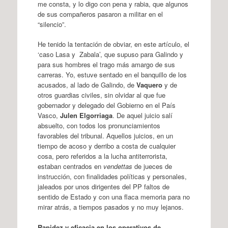
me consta, y lo digo con pena y rabia, que algunos
de sus compañeros pasaron a militar en el
“silencio”.
He tenido la tentación de obviar, en este artículo, el
‘caso Lasa y Zabala’, que supuso para Galindo y
para sus hombres el trago más amargo de sus
carreras. Yo, estuve sentado en el banquillo de los
acusados, al lado de Galindo, de
Vaquero
y de
otros guardias civiles, sin olvidar al que fue
gobernador y delegado del Gobierno en el País
Vasco,
Julen Elgorriaga
. De aquel juicio salí
absuelto, con todos los pronunciamientos
favorables del tribunal. Aquellos juicios, en un
tiempo de acoso y derribo a costa de cualquier
cosa, pero referidos a la lucha antiterrorista,
estaban centrados en
vendettas
de jueces de
instrucción, con finalidades políticas y personales,
jaleados por unos dirigentes del PP faltos de
sentido de Estado y con una flaca memoria para no
mirar atrás, a tiempos pasados y no muy lejanos.
Rapidez y eficacia en los operativos de