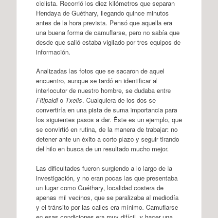
ciclista. Recorrió los diez kilómetros que separan
Hendaya de Guéthary, llegando quince minutos
antes de la hora prevista. Pensó que aquella era
una buena forma de camuflarse, pero no sabía que
desde que salió estaba vigilado por tres equipos de
información.
Analizadas las fotos que se sacaron de aquel
encuentro, aunque se tardó en identificar al
interlocutor de nuestro hombre, se dudaba entre
Fitipaldi
o
Txelis
. Cualquiera de los dos se
convertiría en una pista de suma importancia para
los siguientes pasos a dar. Éste es un ejemplo, que
se convirtió en rutina, de la manera de trabajar: no
detener ante un éxito a corto plazo y seguir tirando
del hilo en busca de un resultado mucho mejor.
Las dificultades fueron surgiendo a lo largo de la
investigación, y no eran pocas las que presentaba
un lugar como Guéthary, localidad costera de
apenas mil vecinos, que se paralizaba al mediodía
y el tránsito por las calles era mínimo. Camuflarse
en esas condiciones era muy difícil, y hacer una