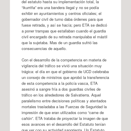
del estatuto hasta su implementación total, la
“ikurriña” era una bandera ilegal y no se podía
exhibir en ayuntamientos y centros oficiales; el
gobernador civil de turno daba órdenes para que
fuese retirada, y así se hacía; pero ETA se dedicó
a poner trampas que estallaban cuando el guardia
civil encargado de su retirada manipulaba el mástil
que la sujetaba. Mas de un guardia sufrió las
consecuencias de aquello.
Con el desarrollo de la competencia en materia de
vigilancia del tráfico se vivió una situación muy
trágica: el día en que el gobierno de UCD celebraba
un consejo de ministros que aprobó la transferencia
de esta competencia a la policía vasca, ETA
asesinó a sangre fría a dos guardias civiles de
tráfico en los alrededores de Salvatierra. Aquel
paralelismo entre decisiones políticas y atentados
mortales trasladaba a las Fuerzas de Seguridad la
impresión de que eran utilizados como “carne de
cañón”. ETA trataba de proyectar la imagen de que
esos avances en el desarrollo del Estatuto tenían
que ver con su actividad sangrienta. Un Estatuto