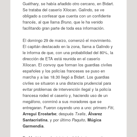
Guéthary, se había añadido otro cercano, en Bidart.
Se trataba del caserío Xilocan. Galindo, se ve
obligado a confesar que cuenta con un confidente
francés, al que llama
Bruno
, que le ha venido
facilitando gran parte de toda esa información.
El domingo 29 de marzo, comenzó el movimiento.
El capitán destacado en la zona, llama a Galindo y
le informa de que, con una probabilidad del 80%, la
dirección de ETA está reunida en el caserío
Xilocan. El convoy que forman los guardias civiles
españoles y los policías franceses se puso en
marcha y a las 18.30 llegó a Bidart. Los guardias
civiles se situaron a una distancia prudencial para
evitar problemas de intervención ilegal y la policía
francesa rodeó el caserío y, haciendo uso de un
megáfono, conminó a sus moradores que se
entregaran. Fueron cayendo uno a uno: primero
Fiti
,
Arregui Erostarbe
; después
Txelis
,
Álvarez
Santacristina
, y por último
Paquito
,
Múgica
Garmendia
.