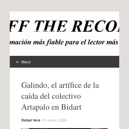
offtherecord
OTR
Menú
Ir
al
Galindo, el artífice de la
contenido
caída del colectivo
Artapalo en Bidart
Rafael Vera
/
31 enero, 2026