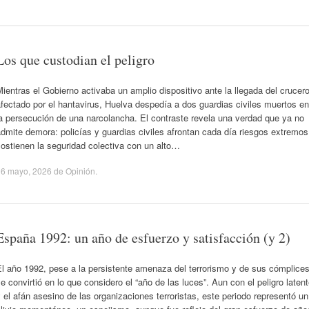
Los que custodian el peligro
ientras el Gobierno activaba un amplio dispositivo ante la llegada del crucer
fectado por el hantavirus, Huelva despedía a dos guardias civiles muertos en
a persecución de una narcolancha. El contraste revela una verdad que ya no
dmite demora: policías y guardias civiles afrontan cada día riesgos extremos
ostienen la seguridad colectiva con un alto…
16 mayo, 2026
de
Opinión
.
España 1992: un año de esfuerzo y satisfacción (y 2)
l año 1992, pese a la persistente amenaza del terrorismo y de sus cómplices
e convirtió en lo que considero el “año de las luces”. Aun con el peligro laten
 el afán asesino de las organizaciones terroristas, este periodo representó un