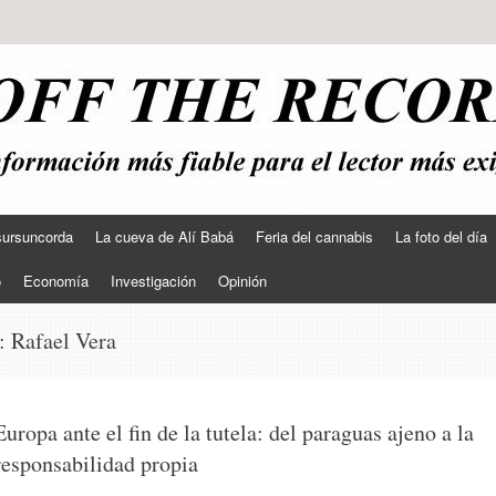
sursuncorda
La cueva de Alí Babá
Feria del cannabis
La foto del día
o
Economía
Investigación
Opinión
s:
Rafael Vera
Europa ante el fin de la tutela: del paraguas ajeno a la
responsabilidad propia