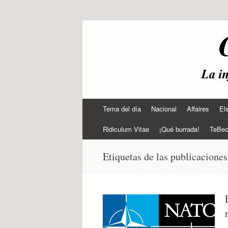
offtherecord
OTR
Ir
Tema del día
Nacional
Affaires
El
al
contenido
Ridiculum Vitae
¡Qué burrada!
TeBe
Etiquetas de las publicacione