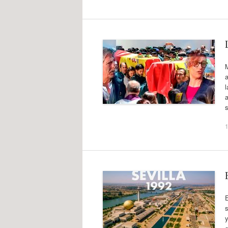
M
a
l
a
s
E
s
y