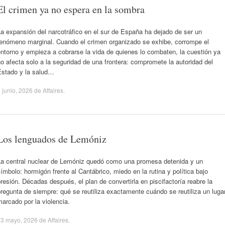
El crimen ya no espera en la sombra
a expansión del narcotráfico en el sur de España ha dejado de ser un
fenómeno marginal. Cuando el crimen organizado se exhibe, corrompe el
ntorno y empieza a cobrarse la vida de quienes lo combaten, la cuestión ya
o afecta solo a la seguridad de una frontera: compromete la autoridad del
Estado y la salud…
 junio, 2026
de
Affaires
.
Los lenguados de Lemóniz
La central nuclear de Lemóniz quedó como una promesa detenida y un
ímbolo: hormigón frente al Cantábrico, miedo en la rutina y política bajo
resión. Décadas después, el plan de convertirla en piscifactoría reabre la
regunta de siempre: qué se reutiliza exactamente cuándo se reutiliza un luga
arcado por la violencia.
23 mayo, 2026
de
Affaires
.