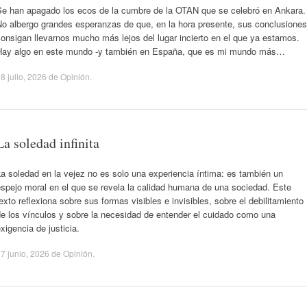
Se han apagado los ecos de la cumbre de la OTAN que se celebró en Ankara.
No albergo grandes esperanzas de que, en la hora presente, sus conclusiones
onsigan llevarnos mucho más lejos del lugar incierto en el que ya estamos.
Hay algo en este mundo -y también en España, que es mi mundo más…
8 julio, 2026
de
Opinión
.
La soledad infinita
a soledad en la vejez no es solo una experiencia íntima: es también un
spejo moral en el que se revela la calidad humana de una sociedad. Este
exto reflexiona sobre sus formas visibles e invisibles, sobre el debilitamiento
e los vínculos y sobre la necesidad de entender el cuidado como una
xigencia de justicia.
7 junio, 2026
de
Opinión
.