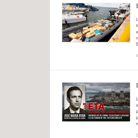
L
e
n
6
s
p
p
m