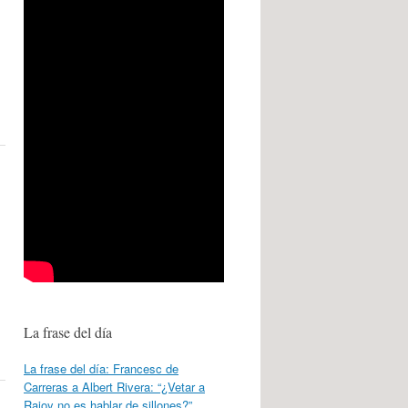
La frase del día
La frase del día: Francesc de
Carreras a Albert Rivera: “¿Vetar a
Rajoy no es hablar de sillones?”