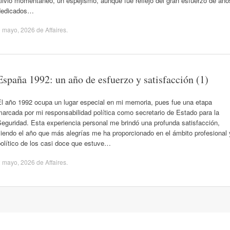
livio momentáneo, un espejismo, aunque fue reflejo del gran esfuerzo de año
dedicados…
9 mayo, 2026
de
Affaires
.
España 1992: un año de esfuerzo y satisfacción (1)
El año 1992 ocupa un lugar especial en mi memoria, pues fue una etapa
arcada por mi responsabilidad política como secretario de Estado para la
eguridad. Esta experiencia personal me brindó una profunda satisfacción,
iendo el año que más alegrías me ha proporcionado en el ámbito profesional 
olítico de los casi doce que estuve…
2 mayo, 2026
de
Affaires
.