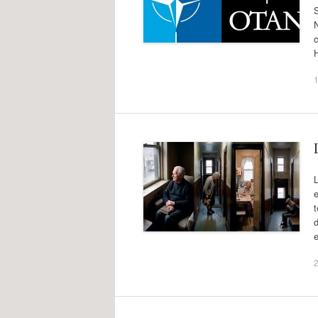
c
1
L
e
t
d
e
2