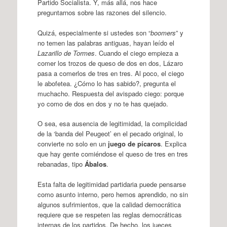
Partido Socialista. Y, más allá, nos hace
preguntarnos sobre las razones del silencio.
Quizá, especialmente si ustedes son “
boomers
” y
no temen las palabras antiguas, hayan leído el
Lazarillo de Tormes
. Cuando el ciego empieza a
comer los trozos de queso de dos en dos, Lázaro
pasa a comerlos de tres en tres. Al poco, el ciego
le abofetea. ¿Cómo lo has sabido?, pregunta el
muchacho. Respuesta del avispado ciego: porque
yo como de dos en dos y no te has quejado.
O sea, esa ausencia de legitimidad, la complicidad
de la ‘banda del Peugeot’ en el pecado original, lo
convierte no solo en un
juego de pícaros
. Explica
que hay gente comiéndose el queso de tres en tres
rebanadas, tipo
Ábalos
.
Esta falta de legitimidad partidaria puede pensarse
como asunto interno, pero hemos aprendido, no sin
algunos sufrimientos, que la calidad democrática
requiere que se respeten las reglas democráticas
internas de los partidos. De hecho, los jueces