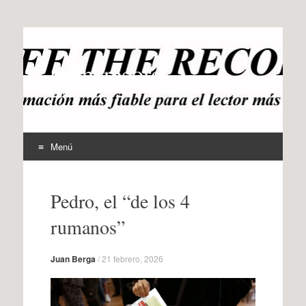
offtherecord
OTR
Menú
Ir
al
Pedro, el “de los 4
contenido
rumanos”
Juan Berga
/
21 febrero, 2026