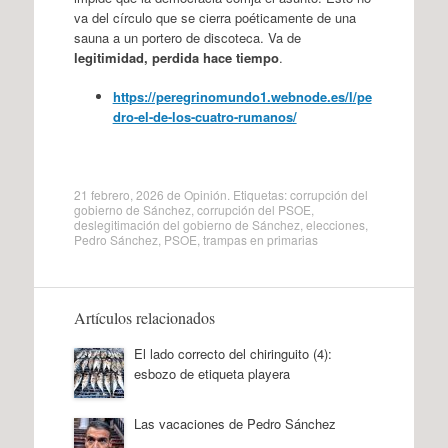
va del círculo que se cierra poéticamente de una
sauna a un portero de discoteca. Va de
legitimidad, perdida hace tiempo
.
https://peregrinomundo1.webnode.es/l/pe
dro-el-de-los-cuatro-rumanos/
21 febrero, 2026
de
Opinión
. Etiquetas:
corrupción del
gobierno de Sánchez
,
corrupción del PSOE
,
deslegitimación del gobierno de Sánchez
,
elecciones
,
Pedro Sánchez
,
PSOE
,
trampas en primarias
Artículos relacionados
El lado correcto del chiringuito (4):
esbozo de etiqueta playera
Las vacaciones de Pedro Sánchez