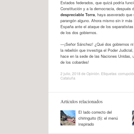
Estados federados, que quizá podría funci
Constitución y a la democracia, después d
despreciable Torra
, haya aseverado que 
parangón alguno. Ahora mismo sin ir más 
España ante el ataque de los separatistas
de los dos gobiernos.
—¡Señor Sánchez! ¿Qué dos gobiernos ni q
la rebelión que investiga el Poder Judici
hace en la sede de las Naciones Unidas, u
de los cobardes!
2 julio, 2018
de
Opinión
. Etiquetas:
corrupció
Cataluña
Artículos relacionados
El lado correcto del
chiringuito (5): el menú
inspirado