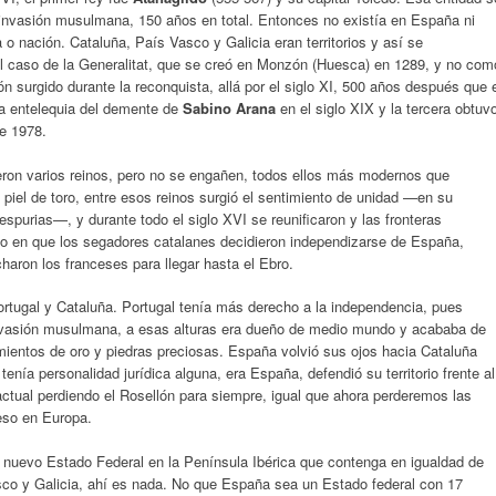
 invasión musulmana, 150 años en total. Entonces no existía en España ni
a o nación. Cataluña, País Vasco y Galicia eran territorios y así se
 caso de la Generalitat, que se creó en Monzón (Huesca) en 1289, y no com
 surgido durante la reconquista, allá por el siglo XI, 500 años después que 
na entelequia del demente de
Sabino Arana
en el siglo XIX y la tercera obtuv
de 1978.
ieron varios reinos, pero no se engañen, todos ellos más modernos que
iel de toro, entre esos reinos surgió el sentimiento de unidad —en su
spurias—, y durante todo el siglo XVI se reunificaron y las fronteras
ño en que los segadores catalanes decidieron independizarse de España,
haron los franceses para llegar hasta el Ebro.
rtugal y Cataluña. Portugal tenía más derecho a la independencia, pues
 invasión musulmana, a esas alturas era dueño de medio mundo y acababa de
mientos de oro y piedras preciosas. España volvió sus ojos hacia Cataluña
tenía personalidad jurídica alguna, era España, defendió su territorio frente al
 actual perdiendo el Rosellón para siempre, igual que ahora perderemos las
peso en Europa.
n nuevo Estado Federal en la Península Ibérica que contenga en igualdad de
co y Galicia, ahí es nada. No que España sea un Estado federal con 17