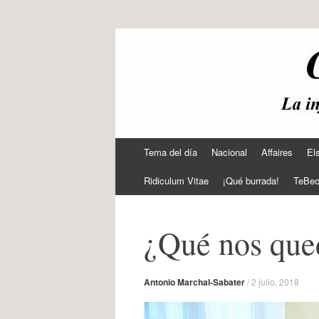
offtherecord
OTR
Ir
Tema del día
Nacional
Affaires
El
al
contenido
Ridiculum Vitae
¡Qué burrada!
TeBe
¿Qué nos que
Antonio Marchal-Sabater
/
2 julio, 2018