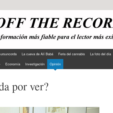
sursuncorda
La cueva de Alí Babá
Feria del cannabis
La foto del día
o
Economía
Investigación
Opinión
da por ver?