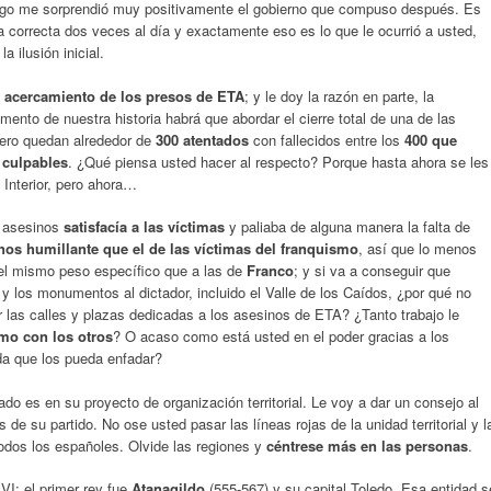
bargo me sorprendió muy positivamente el gobierno que compuso después. Es
ra correcta dos veces al día y exactamente eso es lo que le ocurrió a usted,
 ilusión inicial.
l
acercamiento de los presos de ETA
; y le doy la razón en parte, la
ento de nuestra historia habrá que abordar el cierre total de una de las
ero quedan alrededor de
300 atentados
con fallecidos entre los
400 que
 culpables
. ¿Qué piensa usted hacer al respecto? Porque hasta ahora se les
l Interior, pero ahora…
os asesinos
satisfacía a las víctimas
y paliaba de alguna manera la falta de
os humillante que el de las víctimas del franquismo
, así que lo menos
 el mismo peso específico que a las de
Franco
; y si va a conseguir que
y los monumentos al dictador, incluido el Valle de los Caídos, ¿por qué no
r las calles y plazas dedicadas a los asesinos de ETA? ¿Tanto trabajo le
mo con los otros
? O acaso como está usted en el poder gracias a los
da que los pueda enfadar?
do es en su proyecto de organización territorial. Le voy a dar un consejo al
 de su partido. No ose usted pasar las líneas rojas de la unidad territorial y l
todos los españoles. Olvide las regiones y
céntrese más en las personas
.
VI; el primer rey fue
Atanagildo
(555-567) y su capital Toledo. Esa entidad s