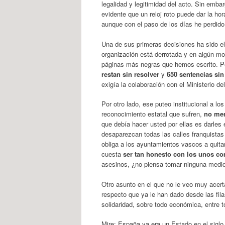
legalidad y legitimidad del acto. Sin em
evidente que un reloj roto puede dar la ho
aunque con el paso de los días he perdido la
Una de sus primeras decisiones ha sido e
organización está derrotada y en algún mom
páginas más negras que hemos escrito. P
restan sin resolver
y
650 sentencias sin
exigía la colaboración con el Ministerio de
Por otro lado, ese puteo institucional a l
reconocimiento estatal que sufren,
no men
que debía hacer usted por ellas es darles
desaparezcan todas las calles franquistas 
obliga a los ayuntamientos vascos a quita
cuesta
ser tan honesto con los unos co
asesinos, ¿no piensa tomar ninguna medi
Otro asunto en el que no le veo muy acerta
respecto que ya le han dado desde las filas
solidaridad, sobre todo económica, entre 
Mire: España ya era un Estado en el siglo 