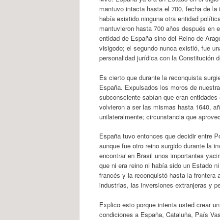
mantuvo intacta hasta el 700, fecha de la
había existido ninguna otra entidad polític
mantuvieron hasta 700 años después en el
entidad de España sino del Reino de Aragón
visigodo; el segundo nunca existió, fue u
personalidad jurídica con la Constitución 
Es cierto que durante la reconquista surg
España. Expulsados los moros de nuestra p
subconsciente sabían que eran entidades e
volvieron a ser las mismas hasta 1640, a
unilateralmente; circunstancia que aprovec
España tuvo entonces que decidir entre Po
aunque fue otro reino surgido durante la
encontrar en Brasil unos importantes yaci
que ni era reino ni había sido un Estado ni 
francés y la reconquistó hasta la frontera
industrias, las inversiones extranjeras y 
Explico esto porque intenta usted crear u
condiciones a España, Cataluña, País Vas