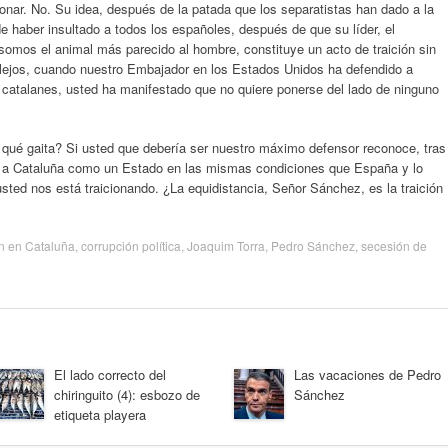
onar. No. Su idea, después de la patada que los separatistas han dado a la
e haber insultado a todos los españoles, después de que su líder, el
somos el animal más parecido al hombre, constituye un acto de traición sin
lejos, cuando nuestro Embajador en los Estados Unidos ha defendido a
 catalanes, usted ha manifestado que no quiere ponerse del lado de ninguno
ué gaita? Si usted que debería ser nuestro máximo defensor reconoce, tras
al, a Cataluña como un Estado en las mismas condiciones que España y lo
sted nos está traicionando. ¿La equidistancia, Señor Sánchez, es la traición
n en Cataluña
,
corrupción política
,
Joaquim Torra
,
Pedro Sánchez
,
secesión de
El lado correcto del
Las vacaciones de Pedro
chiringuito (4): esbozo de
Sánchez
etiqueta playera