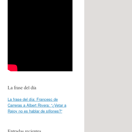
La frase del día
La frase del día: Francesc de
Carreras a Albert Rivera: “¿Vetar a
Rajoy no es hablar de sillones?”
Entradas recientes