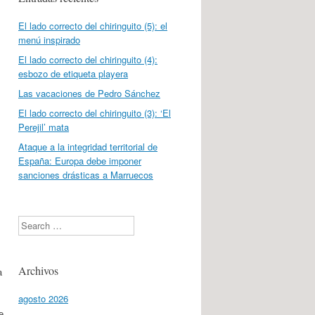
El lado correcto del chiringuito (5): el
menú inspirado
El lado correcto del chiringuito (4):
esbozo de etiqueta playera
Las vacaciones de Pedro Sánchez
El lado correcto del chiringuito (3): ‘El
Perejil’ mata
Ataque a la integridad territorial de
España: Europa debe imponer
sanciones drásticas a Marruecos
Search
Archivos
a
agosto 2026
e