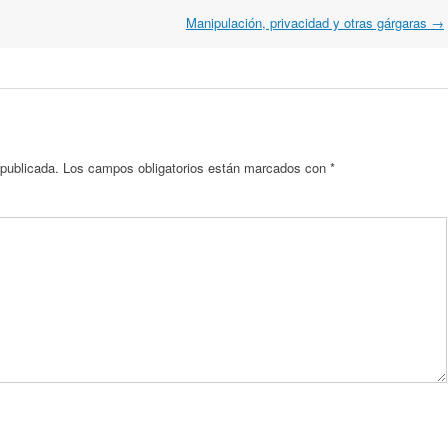
Manipulación, privacidad y otras gárgaras
→
 publicada.
Los campos obligatorios están marcados con
*