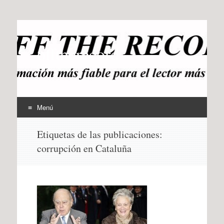
offtherecord
OTR
Menú
Ir
Etiquetas de las publicaciones:
al
corrupción en Cataluña
contenido