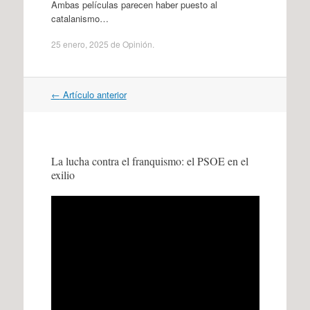
Ambas películas parecen haber puesto al
catalanismo…
25 enero, 2025
de
Opinión
.
Navegación
←
Artículo anterior
por
artículos
La lucha contra el franquismo: el PSOE en el
exilio