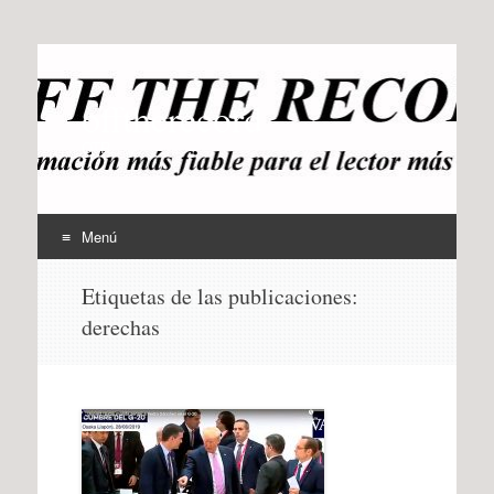
offtherecord
OTR
Menú
Ir
Etiquetas de las publicaciones:
al
derechas
contenido