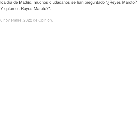
alcaldía de Madrid, muchos ciudadanos se han preguntado “¿Reyes Maroto?
¿Y quién es Reyes Maroto?”.
16 noviembre, 2022
de
Opinión
.