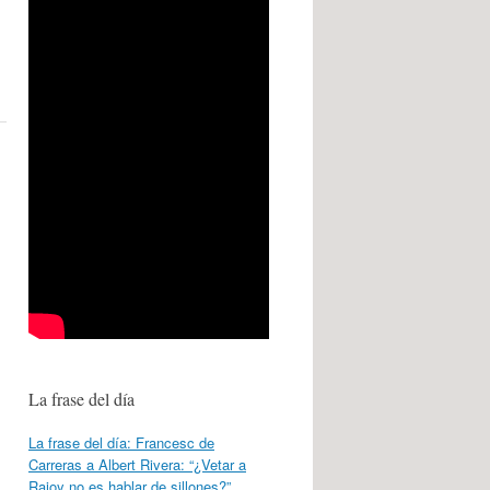
La frase del día
La frase del día: Francesc de
Carreras a Albert Rivera: “¿Vetar a
Rajoy no es hablar de sillones?”