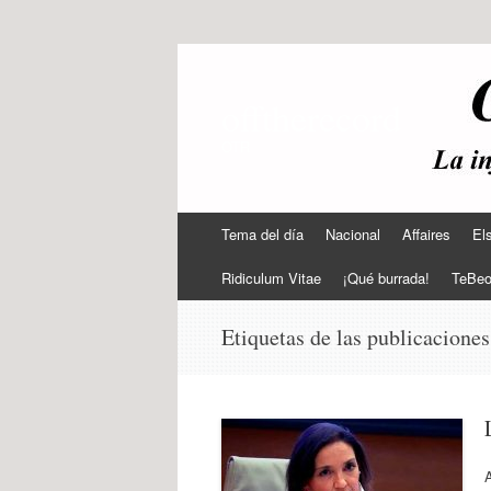
offtherecord
OTR
Ir
Tema del día
Nacional
Affaires
El
al
contenido
Ridiculum Vitae
¡Qué burrada!
TeBe
Etiquetas de las publicacione
A