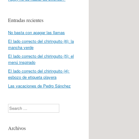
Entradas recientes
No basta con apagar las llamas
El lado correcto del chiringuito (6): la
mancha verde
El lado correcto del chiringuito (5): el
menú inspirado
El lado correcto del chiringuito (4):
esbozo de etiqueta playera
Las vacaciones de Pedro Sánchez
Search
Archivos