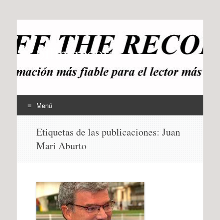
offtherecord
OTR
Menú
Ir
Etiquetas de las publicaciones:
Juan
al
Mari Aburto
contenido