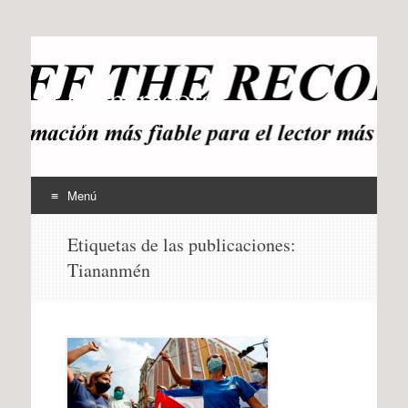
offtherecord
OTR
Menú
Ir
Etiquetas de las publicaciones:
al
Tiananmén
contenido