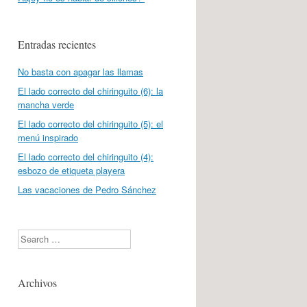
Entradas recientes
No basta con apagar las llamas
El lado correcto del chiringuito (6): la
mancha verde
El lado correcto del chiringuito (5): el
menú inspirado
El lado correcto del chiringuito (4):
esbozo de etiqueta playera
Las vacaciones de Pedro Sánchez
Search
Archivos