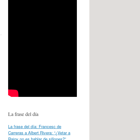
La frase del día
La frase del día: Francesc de
Carreras a Albert Rivera: “¿Vetar a
Rajoy no es hablar de sillones?”