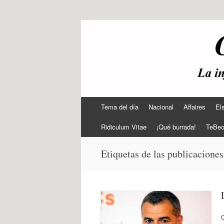
offtherecord
OTR
Ir
Tema del día
Nacional
Affaires
El
al
contenido
Ridiculum Vitae
¡Qué burrada!
TeBe
Etiquetas de las publicacione
C