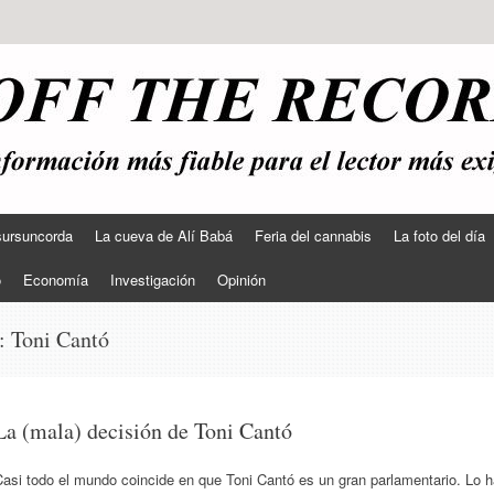
sursuncorda
La cueva de Alí Babá
Feria del cannabis
La foto del día
o
Economía
Investigación
Opinión
s:
Toni Cantó
La (mala) decisión de Toni Cantó
asi todo el mundo coincide en que Toni Cantó es un gran parlamentario. Lo 