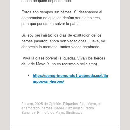
saben de quién depende todo.
Estos son tiempos sin héroes. Si desaparece el
compromiso de quienes debían ser ejemplares,
para qué ponerse a salvar la patria.
Sí, soy pesimista: los días de exaltación de los
héroes pasaron, ahora son vacaciones, llueve, se
desprecia la memoria, tantas veces nombrada.
¡Viva la clase obrera! (si queda). Vivan los héroes
del 2 de Mayo (si no es racismo o belicismo).
https://peregrinomundo1.webnode.es/l/tie
mpos-sin-heroes/
2 mayo, 2025
de
Opinión
. Etiquetas:
2 de Mayo
,
el
enamorado
,
héroes
,
Isabel Díaz Ayuso
,
Pedro
Sánchez
,
Primero de Mayo
,
Sindicatos