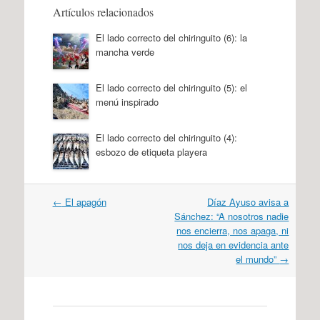
Artículos relacionados
El lado correcto del chiringuito (6): la
mancha verde
El lado correcto del chiringuito (5): el
menú inspirado
El lado correcto del chiringuito (4):
esbozo de etiqueta playera
Navegación
←
El apagón
Díaz Ayuso avisa a
por
Sánchez: “A nosotros nadie
artículos
nos encierra, nos apaga, ni
nos deja en evidencia ante
el mundo”
→