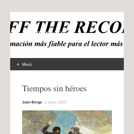
offtherecord
OTR
Menú
Ir
al
Tiempos sin héroes
contenido
Juan Berga
/
2 mayo, 2025