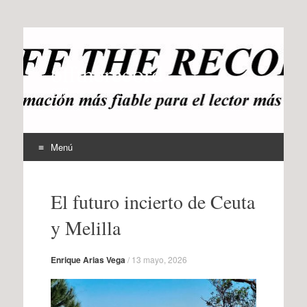
offtherecord
OTR
Menú
Ir
al
El futuro incierto de Ceuta
contenido
y Melilla
Enrique Arias Vega
/
13 mayo, 2026