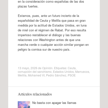
en la consideración como españolas de las dos
plazas fuertes.
Estamos, pues, ante un futuro incierto de la
españolidad de Ceuta y Melilla que pasa en gran
medida por la actitud de Estados Unidos, en luna
de miel con el régimen de Rabat. Por eso resulta
imperioso restablecer el diálogo y las buenas
relaciones con Washington antes de que una
marcha verde o cualquier acción similar pongan en
peligro la cornisa sur de nuestro país.
13 mayo, 2026
de
Opinión
. Etiquetas:
Ceuta
,
corrupción del sanchismo
,
Estados Unidos
,
Marruecos
,
Melilla
,
Mohamed VI
,
Pedro Sánchez
,
PSOE
Artículos relacionados
No basta con apagar las llamas