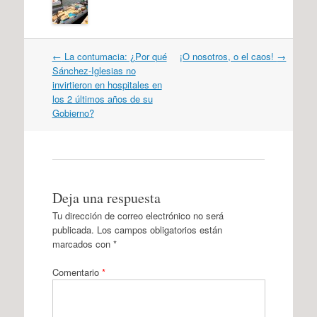
Navegación
←
La contumacia: ¿Por qué
¡O nosotros, o el caos!
→
por
Sánchez-Iglesias no
artículos
invirtieron en hospitales en
los 2 últimos años de su
Gobierno?
Deja una respuesta
Tu dirección de correo electrónico no será
publicada.
Los campos obligatorios están
marcados con
*
Comentario
*