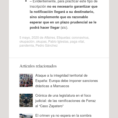
– Evidentemente, para practicar este tipo de
inscripción
no es necesario garantizar que
la notificación llegará a su destinatario,
sino simplemente que es razonable
esperar que en un plazo prudencial se le
podrá hacer llegar
(sic).
5 mayo, 2020
de
Affaires
. Etiquetas:
coronavirus
,
okupación
,
okupas
,
Pablo Iglesias
,
paga vital
,
pandemia
,
Pedro Sánchez
Artículos relacionados
Ataque a la integridad territorial de
España: Europa debe imponer sanciones
drásticas a Marruecos
Crónica de una legislatura en el foco
judicial: de las ramificaciones de Ferraz
al “Caso Zapatero”
El crimen ya no espera en la sombra