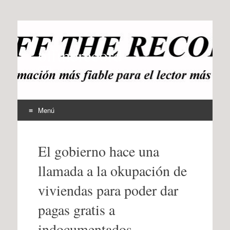
offtherecord
OTR
Menú
Ir
al
El gobierno hace una
contenido
llamada a la okupación de
viviendas para poder dar
pagas gratis a
indocumentados