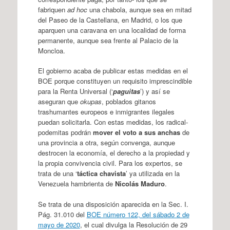
fabriquen
ad hoc
una chabola, aunque sea en mitad
del Paseo de la Castellana, en Madrid, o los que
aparquen una caravana en una localidad de forma
permanente, aunque sea frente al Palacio de la
Moncloa.
El gobierno acaba de publicar estas medidas en el
BOE porque constituyen un requisito imprescindible
para la Renta Universal (‘
paguitas
’) y así se
aseguran que
okupas
, poblados gitanos
trashumantes europeos e inmigrantes ilegales
puedan solicitarla. Con estas medidas, los radical-
podemitas podrán
mover el voto a sus anchas
de
una provincia a otra, según convenga, aunque
destrocen la economía, el derecho a la propiedad y
la propia convivencia civil. Para los expertos, se
trata de una ‘
táctica chavista
’ ya utilizada en la
Venezuela hambrienta de
Nicolás Maduro
.
Se trata de una disposición aparecida en la Sec. I.
Pág. 31.010 del
BOE número 122, del sábado 2 de
mayo de 2020
, el cual divulga la Resolución de 29