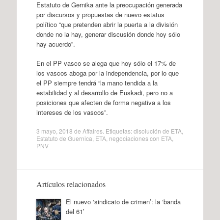
Estatuto de Gernika ante la preocupación generada
por discursos y propuestas de nuevo estatus
político “que pretenden abrir la puerta a la división
donde no la hay, generar discusión donde hoy sólo
hay acuerdo”.
En el PP vasco se alega que hoy sólo el 17% de
los vascos aboga por la independencia, por lo que
el PP siempre tendrá “la mano tendida a la
estabilidad y al desarrollo de Euskadi, pero no a
posiciones que afecten de forma negativa a los
intereses de los vascos”.
3 mayo, 2018
de
Affaires
. Etiquetas:
disolución de ETA
,
Estatuto de Guernica
,
ETA
,
negociaciones con ETA
,
PNV
Artículos relacionados
El nuevo ‘sindicato de crimen’: la ‘banda
del 61’