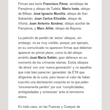
Firman ese texto
Francisco Pérez
, arzobispo de
Pamplona y obispo de Tudela;
Mario Iceta
, obispo
de Bilbao;
José Ignacio Munilla
, obispo de San
Sebastián;
Juan Carlos Elizalde
, obispo de
Vitoria;
Juan Antonio Aznárez
, obispo auxiliar de
Pamplona, y
Marc Aillet
, obispo de Bayona.
La petición de perdón de ‘estos’ obispos, sin
embargo, no es muy creíble, porque, por ejemplo,
en su comunicado no aparecen firmas que deberían
aparecer en primer plano, como la del obispo
emérito
José María Setién
, gran defensor en su
momento de los crímenes etarras. Estos obispos
‘de ahora’ son una ‘nueva generación’ y no aquellos
que más bien parecían ‘generales’ de ETA que
dirigentes de la curia, pero tienen el valor de haber
suscrito una declaración conjunta en la que piden
“sinceramente perdón” por sus “complicidades,
ambigüedades y omisiones” ante el terrorismo
etarra.
En todo caso, en las Fuerzas y Cuerpos de