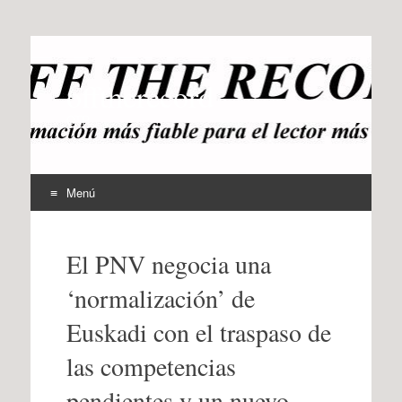
offtherecord
OTR
Menú
Ir
al
El PNV negocia una
contenido
‘normalización’ de
Euskadi con el traspaso de
las competencias
pendientes y un nuevo