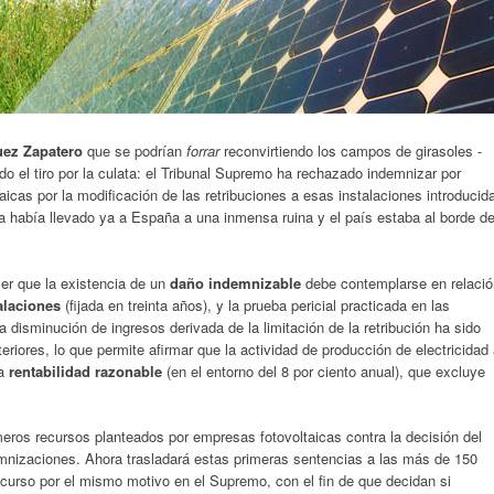
uez Zapatero
que se podrían
forrar
reconvirtiendo los campos de girasoles -
ido el tiro por la culata: el Tribunal Supremo ha rechazado indemnizar por
aicas por la modificación de las retribuciones a esas instalaciones introducid
a había llevado ya a España a una inmensa ruina y el país estaba al borde de
er que la existencia de un
daño indemnizable
debe contemplarse en relació
talaciones
(fijada en treinta años), y la prueba pericial practicada en las
 disminución de ingresos derivada de la limitación de la retribución ha sido
riores, lo que permite afirmar que la actividad de producción de electricidad
na
rentabilidad razonable
(en el entorno del 8 por ciento anual), que excluye
ros recursos planteados por empresas fotovoltaicas contra la decisión del
mnizaciones. Ahora trasladará estas primeras sentencias a las más de 150
curso por el mismo motivo en el Supremo, con el fin de que decidan si