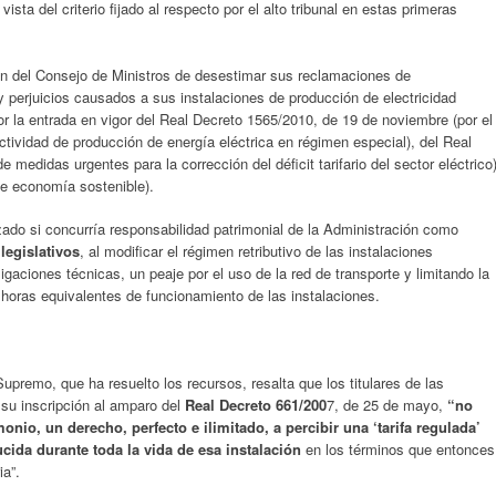
ista del criterio fijado al respecto por el alto tribunal en estas primeras
ón del Consejo de Ministros de desestimar sus reclamaciones de
y perjuicios causados a sus instalaciones de producción de electricidad
or la entrada en vigor del Real Decreto 1565/2010, de 19 de noviembre (por el
ctividad de producción de energía eléctrica en régimen especial), del Real
 medidas urgentes para la corrección del déficit tarifario del sector eléctrico
de economía sostenible).
do si concurría responsabilidad patrimonial de la Administración como
legislativos
, al modificar el régimen retributivo de las instalaciones
gaciones técnicas, un peaje por el uso de la red de transporte y limitando la
 horas equivalentes de funcionamiento de las instalaciones.
upremo, que ha resuelto los recursos, resalta que los titulares de las
 su inscripción al amparo del
Real Decreto 661/200
7, de 25 de mayo,
“no
onio, un derecho, perfecto e ilimitado, a percibir una ‘tarifa regulada’
ucida durante toda la vida de esa instalación
en los términos que entonces
ia”.