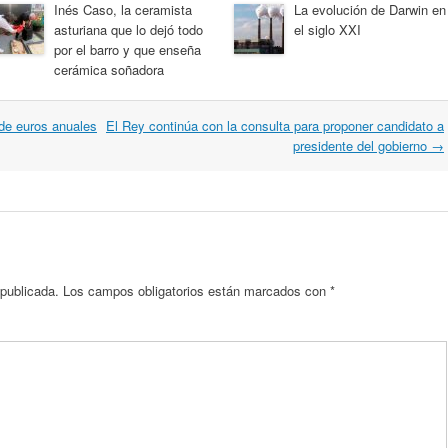
Inés Caso, la ceramista
La evolución de Darwin en
asturiana que lo dejó todo
el siglo XXI
por el barro y que enseña
cerámica soñadora
de euros anuales
El Rey continúa con la consulta para proponer candidato a
presidente del gobierno
→
 publicada.
Los campos obligatorios están marcados con
*