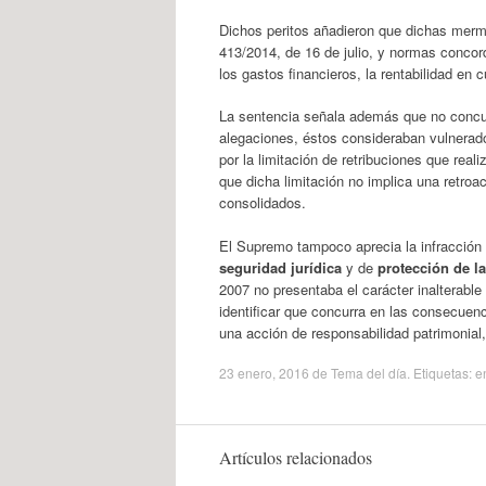
Dichos peritos añadieron que dichas merm
413/2014, de 16 de julio, y normas concor
los gastos financieros, la rentabilidad en
La sentencia señala además que no concurr
alegaciones, éstos consideraban vulnerado 
por la limitación de retribuciones que real
que dicha limitación no implica una retroa
consolidados.
El Supremo tampoco aprecia la infracción 
seguridad jurídica
y de
protección de la
2007 no presentaba el carácter inalterabl
identificar que concurra en las consecuen
una acción de responsabilidad patrimonial, 
23 enero, 2016
de
Tema del día
. Etiquetas:
e
Artículos relacionados