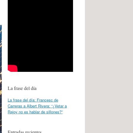
La frase del día
La frase del día: Francesc de
Carreras a Albert Rivera: “¿Vetar a
Rajoy no es hablar de sillones?”
Entradas recientes