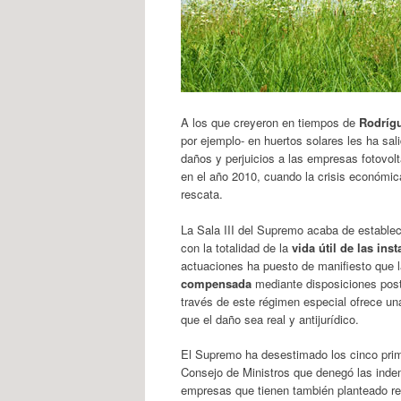
A los que creyeron en tiempos de
Rodríg
por ejemplo- en huertos solares les ha sal
daños y perjuicios a las empresas fotovolt
en el año 2010, cuando la crisis económic
rescata.
La Sala III del Supremo acaba de establec
con la totalidad de la
vida útil de las ins
actuaciones ha puesto de manifiesto que la
compensada
mediante disposiciones poste
través de este régimen especial ofrece u
que el daño sea real y antijurídico.
El Supremo ha desestimado los cinco prime
Consejo de Ministros que denegó las inde
empresas que tienen también planteado re