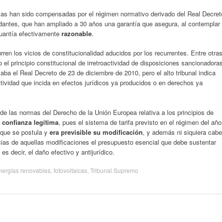
as han sido compensadas por el régimen normativo derivado del Real Decret
dantes, que han ampliado a 30 años una garantía que asegura, al contemplar
 cuantía efectivamente
razonable
.
en los vicios de constitucionalidad aducidos por los recurrentes. Entre otra
el principio constitucional de irretroactividad de disposiciones sancionadora
izaba el Real Decreto de 23 de diciembre de 2010, pero el alto tribunal indica
ctividad que incida en efectos jurídicos ya producidos o en derechos ya
de las normas del Derecho de la Unión Europea relativa a los principios de
 confianza legítima
, pues el sistema de tarifa previsto en el régimen del año
e que se postula y
era previsible su modificación
, y además ni siquiera cabe
cias de aquellas modificaciones el presupuesto esencial que debe sustentar
es decir, el daño efectivo y antijurídico.
nergías renovables
,
fotovoltaicas
,
Tribunal Supremo