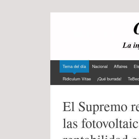
offtherecord
OTR
Ir
Tema del día
Nacional
Affaires
El
al
contenido
Ridiculum Vitae
¡Qué burrada!
TeBe
El Supremo r
las fotovoltai