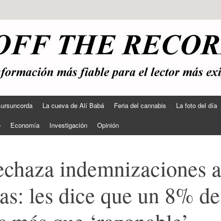
sursuncorda
La cueva de Alí Babá
Feria del cannabis
La foto del día
o
Economía
Investigación
Opinión
echaza indemnizaciones 
cas: les dice que un 8% de