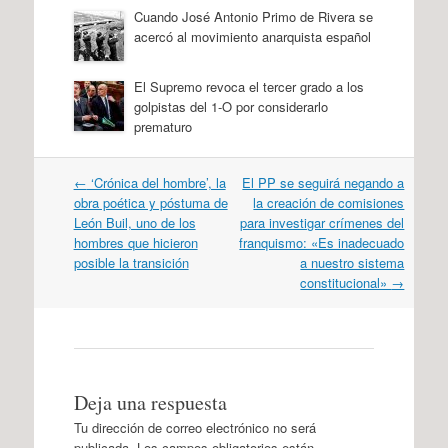
Cuando José Antonio Primo de Rivera se
acercó al movimiento anarquista español
El Supremo revoca el tercer grado a los
golpistas del 1-O por considerarlo
prematuro
Navegación
←
‘Crónica del hombre’, la
El PP se seguirá negando a
por
obra poética y póstuma de
la creación de comisiones
artículos
León Buil, uno de los
para investigar crímenes del
hombres que hicieron
franquismo: «Es inadecuado
posible la transición
a nuestro sistema
constitucional»
→
Deja una respuesta
Tu dirección de correo electrónico no será
publicada.
Los campos obligatorios están