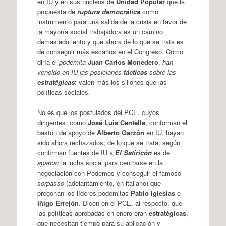
en IU y en sus núcleos de
Unidad Popular
que la
propuesta de
ruptura democrática
como
instrumento para una salida de la crisis en favor de
la mayoría social trabajadora es un camino
demasiado lento y que ahora de lo que se trata es
de conseguir más escaños en el Congreso. Como
diría el
podemita
Juan Carlos Monedero
,
han
vencido en IU las posiciones
tácticas
sobre las
estratégicas
: valen más los sillones que las
políticas sociales.
No es que los postulados del PCE, cuyos
dirigentes, como
José Luis Centella
, conforman el
bastón de apoyo de
Alberto Garzón
en IU, hayan
sido ahora rechazados; de lo que se trata, según
confirman fuentes de IU a
El Satiricón
es de
aparcar
la lucha social para centrarse en la
negociación con Podemos y conseguir el famoso
sorpasso
(adelantamiento, en italiano) que
pregonan los líderes podemitas
Pablo Iglesias
e
Iñigo Errejón
. Dicen en el PCE, al respecto, que
las políticas aprobadas en enero eran
estratégicas
,
que necesitan tiempo para su aplicación y