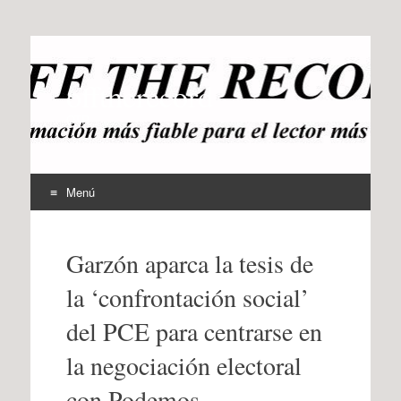
offtherecord
OTR
Menú
Ir
al
Garzón aparca la tesis de
contenido
la ‘confrontación social’
del PCE para centrarse en
la negociación electoral
con Podemos