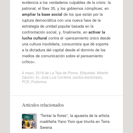
evidencia a los verdaderos culpables de la crisis: la
patronal, el Ibex 35, y los gobiernos cómplices; en
ampliar la base social
de los que están por la
ruptura democrática con una nueva fase de la
estrategia de unidad popular basada en la
confrontación social, y, finalmente, en
activar la
lucha cultural
contra el «pensamiento único desde
una cultura insolidaria, consumista que dé soporte
a la dictadura del capital desde el dominio de los
medios de comunicación sobre el pensamiento
crítico».
4 mayo, 2016
de
La Teja de Plomo
. Etiquetas:
Alberto
Garzón
,
IU
,
José Luis Centella
,
pactos electorales
,
PCE
,
Podemos
Artículos relacionados
“Tentar la flores”, la apuesta de la artista
madrileña Yano Yoro que triunfa en Terra
Serena