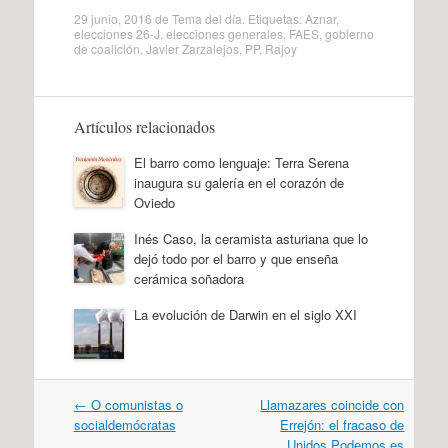
29 junio, 2016
de
Tema del día
. Etiquetas:
Aznar
,
elecciones 26-J
,
elecciones generales
,
FAES
,
gobierno
de coalición
,
Javier Zarzalejos
,
PP
,
Rajoy
Artículos relacionados
El barro como lenguaje: Terra Serena
inaugura su galería en el corazón de
Oviedo
Inés Caso, la ceramista asturiana que lo
dejó todo por el barro y que enseña
cerámica soñadora
La evolución de Darwin en el siglo XXI
Navegación
←
O comunistas o
Llamazares coincide con
por
socialdemócratas
Errejón: el fracaso de
artículos
Unidos Podemos es