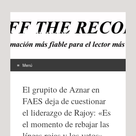
offtherecord
OTR
Menú
Ir
al
El grupito de Aznar en
contenido
FAES deja de cuestionar
el liderazgo de Rajoy: «Es
el momento de rebajar las
líneas rojas y los vetos»