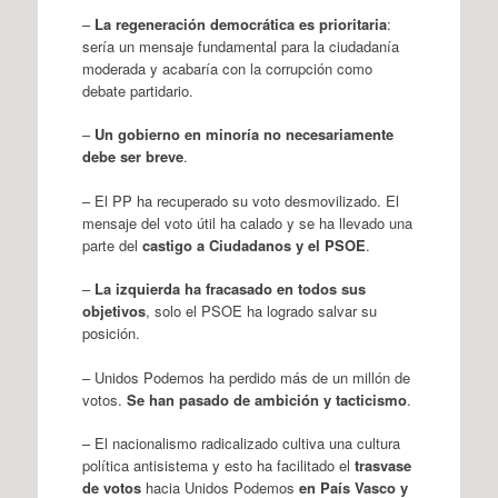
–
La regeneración democrática es prioritaria
:
sería un mensaje fundamental para la ciudadanía
moderada y acabaría con la corrupción como
debate partidario.
–
Un gobierno en minoría no necesariamente
debe ser breve
.
– El PP ha recuperado su voto desmovilizado. El
mensaje del voto útil ha calado y se ha llevado una
parte del
castigo a Ciudadanos y el PSOE
.
–
La izquierda ha fracasado en todos sus
objetivos
, solo el PSOE ha logrado salvar su
posición.
– Unidos Podemos ha perdido más de un millón de
votos.
Se han pasado de ambición y tacticismo
.
– El nacionalismo radicalizado cultiva una cultura
política antisistema y esto ha facilitado el
trasvase
de votos
hacia Unidos Podemos
en País Vasco y