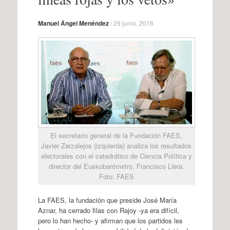
Manuel Ángel Menéndez
/
29 junio, 2016
El secretario general de la Fundación FAES,
Javier Zarzalejos (izquierda) analiza los resultados
electorales con el catedrático de Ciencia Política y
director del Euskobarómetro, Francisco Llera.
Foto: FAES
La FAES, la fundación que preside José María
Aznar, ha cerrado filas con Rajoy -ya era difícil,
pero lo han hecho- y afirman que los partidos les