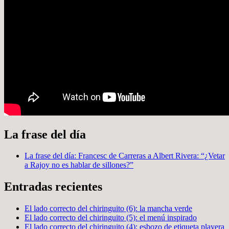
La frase del día
La frase del día: Francesc de Carreras a Albert Rivera: “¿Vetar
a Rajoy no es hablar de sillones?”
Entradas recientes
El lado correcto del chiringuito (6): la mancha verde
El lado correcto del chiringuito (5): el menú inspirado
El lado correcto del chiringuito (4): esbozo de etiqueta playera