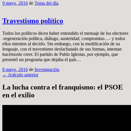
9 mayo, 2016
de
Tema del día
.
Travestismo político
Todos los políticos dicen haber entendido el mensaje de los electores
-regeneración política, diálogo, austeridad, compromiso…- y todos
ellos mienten al decirlo. Sin embargo, con la modificación de su
lenguaje, con el travestismo desfachatado de sus formas, intentan
hacérnoslo creer. El partido de Pablo Iglesias, por ejemplo, que
presentó un programa que dejaba el país…
8 mayo, 2016
de
Investigación
.
Navegación
←
Artículo anterior
por
La lucha contra el franquismo: el PSOE
artículos
en el exilio