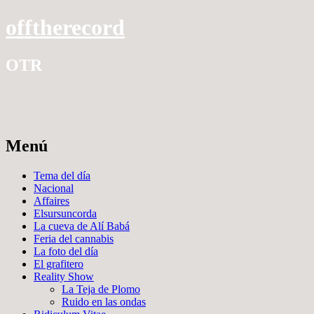
offtherecord
OTR
Menú
Ir
Tema del día
al
Nacional
contenido
Affaires
Elsursuncorda
La cueva de Alí Babá
Feria del cannabis
La foto del día
El grafitero
Reality Show
La Teja de Plomo
Ruido en las ondas