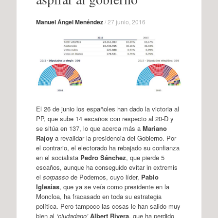
Manuel Ángel Menéndez
/
27 junio, 2016
El 26 de junio los españoles han dado la victoria al
PP, que sube 14 escaños con respecto al 20-D y
se sitúa en 137, lo que acerca más a
Mariano
Rajoy
a revalidar la presidencia del Gobierno. Por
el contrario, el electorado ha rebajado su confianza
en el socialista
Pedro Sánchez
, que pierde 5
escaños, aunque ha conseguido evitar in extremis
el
sorpasso
de Podemos, cuyo líder,
Pablo
Iglesias
, que ya se veía como presidente en la
Moncloa, ha fracasado en toda su estrategia
política. Pero tampoco las cosas le han salido muy
bien al
‘ciudadano’
Albert Rivera
, que ha perdido