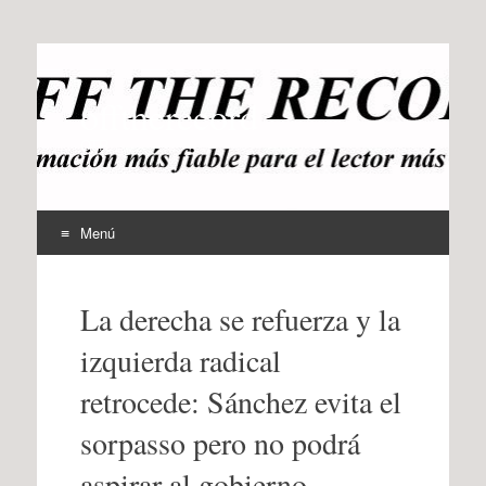
offtherecord
OTR
Menú
Ir
al
La derecha se refuerza y la
contenido
izquierda radical
retrocede: Sánchez evita el
sorpasso pero no podrá
aspirar al gobierno