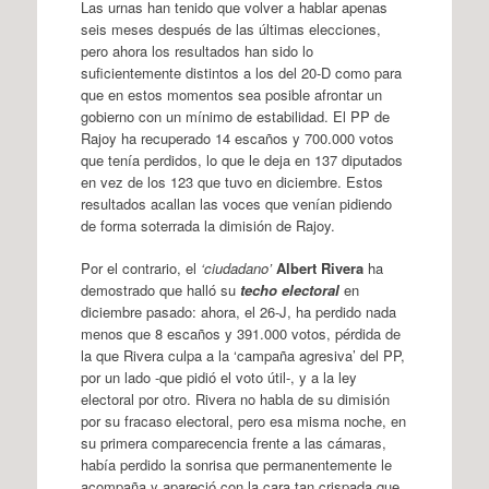
Las urnas han tenido que volver a hablar apenas
seis meses después de las últimas elecciones,
pero ahora los resultados han sido lo
suficientemente distintos a los del 20-D como para
que en estos momentos sea posible afrontar un
gobierno con un mínimo de estabilidad. El PP de
Rajoy ha recuperado 14 escaños y 700.000 votos
que tenía perdidos, lo que le deja en 137 diputados
en vez de los 123 que tuvo en diciembre. Estos
resultados acallan las voces que venían pidiendo
de forma soterrada la dimisión de Rajoy.
Por el contrario, el
‘ciudadano’
Albert Rivera
ha
demostrado que halló su
techo electoral
en
diciembre pasado: ahora, el 26-J, ha perdido nada
menos que 8 escaños y 391.000 votos, pérdida de
la que Rivera culpa a la ‘campaña agresiva’ del PP,
por un lado -que pidió el voto útil-, y a la ley
electoral por otro. Rivera no habla de su dimisión
por su fracaso electoral, pero esa misma noche, en
su primera comparecencia frente a las cámaras,
había perdido la sonrisa que permanentemente le
acompaña y apareció con la cara tan crispada que