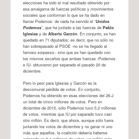
elecciones ha sido el mal resultado obtenido por
esa amalgama de fuerzas políticas y movimientos
sociales que conforman lo que se ha dado en
llamar Podemos: de nada ha servido el
‘Unidos
Podemos’
, que ha juntado a las fuerzas de
Pablo
Iglesias
y de
Alberto Garzón
. En conjunto, se han
quedado en 71 diputados; es decir, que no sólo no
han sobrepasado al PSOE -no se ha llegado al
famoso
sorpasso
-, sino que se han quedado con
los mismos escaños que ambas fuerzas -Podemos
e IU- obtuvieron por separado el pasado 20 de
diciembre.
Pero lo peor para Iglesias y Garzón es la
descomunal pérdida de votos. En conjunto,
Podemos ha obtenido en esas elecciones del 26-J
un total de cinco millones de votos. Pero en
diciembre de 2015, sólo Podemos tuvo 5,2 millones
de votos, mientras que IU por separado tuvo casi
otro millón. Es decir, que ahora, aunque sólo fuera
juntando los votos de diciembre y no ganar ni uno
más que aquellos, la coalición debería haberse
colocado en 6,1 millones de votos, un millón más