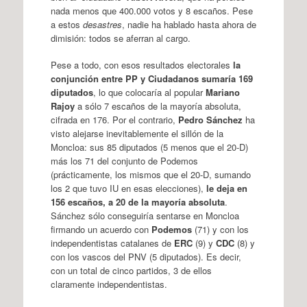
nada menos que 400.000 votos y 8 escaños. Pese
a estos
desastres
, nadie ha hablado hasta ahora de
dimisión: todos se aferran al cargo.
Pese a todo, con esos resultados electorales
la
conjunción entre PP y Ciudadanos sumaría 169
diputados
, lo que colocaría al popular
Mariano
Rajoy
a sólo 7 escaños de la mayoría absoluta,
cifrada en 176. Por el contrario,
Pedro Sánchez
ha
visto alejarse inevitablemente el sillón de la
Moncloa: sus 85 diputados (5 menos que el 20-D)
más los 71 del conjunto de Podemos
(prácticamente, los mismos que el 20-D, sumando
los 2 que tuvo IU en esas elecciones),
le deja en
156 escaños, a 20 de la mayoría absoluta
.
Sánchez sólo conseguiría sentarse en Moncloa
firmando un acuerdo con
Podemos
(71) y con los
independentistas catalanes de
ERC
(9) y
CDC
(8) y
con los vascos del PNV (5 diputados). Es decir,
con un total de cinco partidos, 3 de ellos
claramente independentistas.