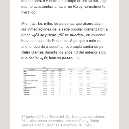
que se abrazó y besó a su mujer en los labios, algo
que no acostumbra a hacer un Rajoy normalmente
hierático.
Mientras, los miles de personas que abarrotaban
las inmediaciones de la sede popular comenzaron a
gritar:
«¡Sí se puede! ¡Sí se puede!»
, en evidente
burla al slogan de Podemos. Algo que a más de
uno le recordó a aquel famoso cuplé cantando por
Celia Gámez
durante los años 40 del anterior siglo
que decía:
«¡Ya hemos pasao…!»
.
27 junio, 2016
de
Tema del día
. Etiquetas:
elecciones
26-J
,
elecciones generales
,
Mariano Rajoy
,
Pablo
Iglesias
,
Pedro Sánchez
,
Podemos
,
PP
,
PSOE
,