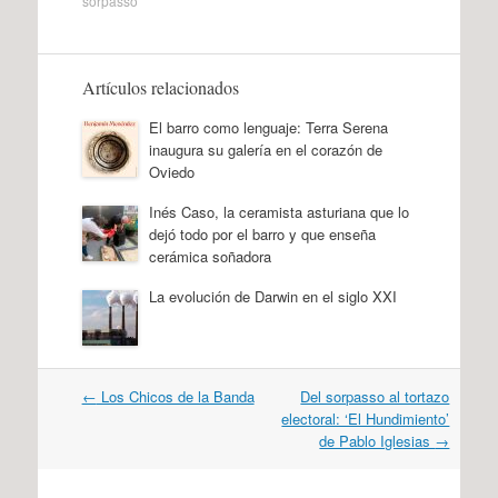
sorpasso
Artículos relacionados
El barro como lenguaje: Terra Serena
inaugura su galería en el corazón de
Oviedo
Inés Caso, la ceramista asturiana que lo
dejó todo por el barro y que enseña
cerámica soñadora
La evolución de Darwin en el siglo XXI
Navegación
←
Los Chicos de la Banda
Del sorpasso al tortazo
por
electoral: ‘El Hundimiento’
artículos
de Pablo Iglesias
→