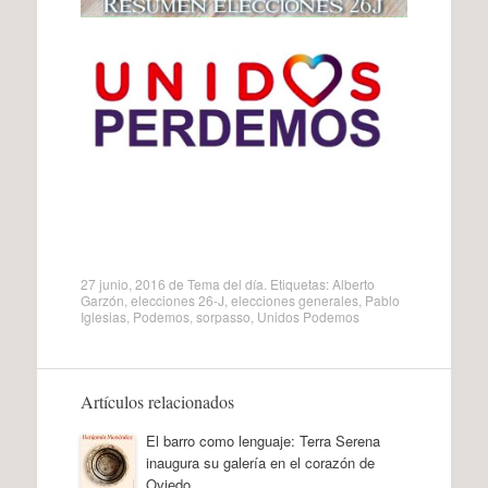
27 junio, 2016
de
Tema del día
. Etiquetas:
Alberto
Garzón
,
elecciones 26-J
,
elecciones generales
,
Pablo
Iglesias
,
Podemos
,
sorpasso
,
Unidos Podemos
Artículos relacionados
El barro como lenguaje: Terra Serena
inaugura su galería en el corazón de
Oviedo