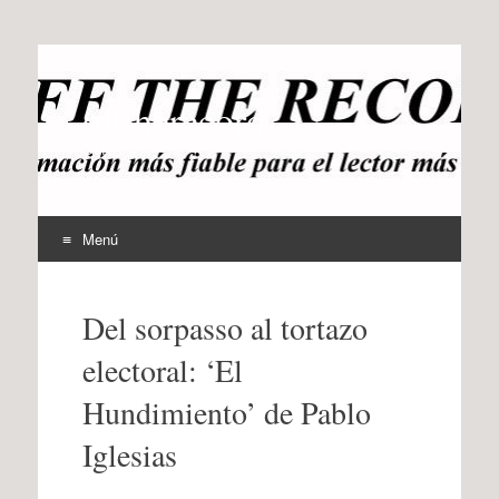
offtherecord
OTR
Menú
Ir
al
Del sorpasso al tortazo
contenido
electoral: ‘El
Hundimiento’ de Pablo
Iglesias