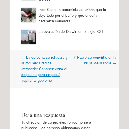
Inés Caso, la ceramista asturiana que lo
dejó todo por el barro y que enseña
cerámica soñadora
La evolución de Darwin en el siglo XXI
Navegación
←
La derecha se refuerza y
Y Pablo se convirtió en la
por
la izquierda radical
bruja Melisandre
→
artículos
retrocede: Sánchez evita el
sorpasso pero no podrá
aspirar al gobierno
Deja una respuesta
Tu dirección de correo electrónico no será
publicada.
Los campos obligatorios están