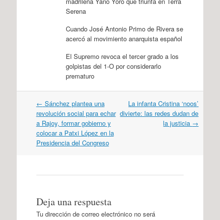
madrileña Yano Yoro que triunfa en Terra
Serena
Cuando José Antonio Primo de Rivera se
acercó al movimiento anarquista español
El Supremo revoca el tercer grado a los
golpistas del 1-O por considerarlo
prematuro
Navegación
←
Sánchez plantea una
La infanta Cristina ‘noos’
por
revolución social para echar
divierte: las redes dudan de
artículos
a Rajoy, formar gobierno y
la justicia
→
colocar a Patxi López en la
Presidencia del Congreso
Deja una respuesta
Tu dirección de correo electrónico no será