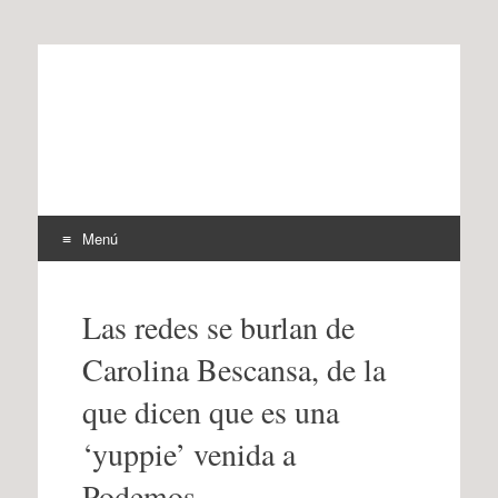
offtherecord
OTR
Menú
Ir
al
Las redes se burlan de
contenido
Carolina Bescansa, de la
que dicen que es una
‘yuppie’ venida a
Podemos