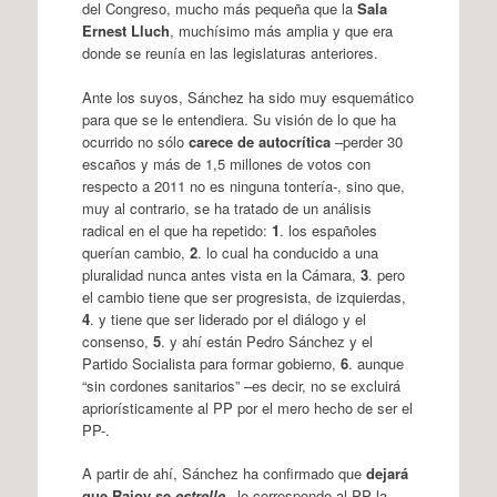
del Congreso, mucho más pequeña que la
Sala
Ernest Lluch
, muchísimo más amplia y que era
donde se reunía en las legislaturas anteriores.
Ante los suyos, Sánchez ha sido muy esquemático
para que se le entendiera. Su visión de lo que ha
ocurrido no sólo
carece de autocrítica
–perder 30
escaños y más de 1,5 millones de votos con
respecto a 2011 no es ninguna tontería-, sino que,
muy al contrario, se ha tratado de un análisis
radical en el que ha repetido:
1
. los españoles
querían cambio,
2
. lo cual ha conducido a una
pluralidad nunca antes vista en la Cámara,
3
. pero
el cambio tiene que ser progresista, de izquierdas,
4
. y tiene que ser liderado por el diálogo y el
consenso,
5
. y ahí están Pedro Sánchez y el
Partido Socialista para formar gobierno,
6
. aunque
“sin cordones sanitarios” –es decir, no se excluirá
apriorísticamente al PP por el mero hecho de ser el
PP-.
A partir de ahí, Sánchez ha confirmado que
dejará
que Rajoy se
estrelle
–le corresponde al PP la