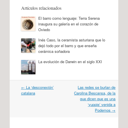
Artículos relacionados
El barro como lenguaje: Terra Serena
inaugura su galería en el corazón de
Oviedo
Inés Caso, la ceramista asturiana que lo
dejó todo por el barro y que enseña
cerámica soñadora
La evolución de Darwin en el siglo XXI
Navegación
←
La ‘desconexión’
Las redes se burlan de
por
catalana
Carolina Bescansa, de la
artículos
que dicen que es una
‘yuppie’ venida a
Podemos
→