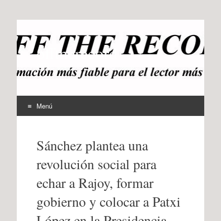
offtherecord
OTR
Menú
Ir
al
Sánchez plantea una
contenido
revolución social para
echar a Rajoy, formar
gobierno y colocar a Patxi
López en la Presidencia