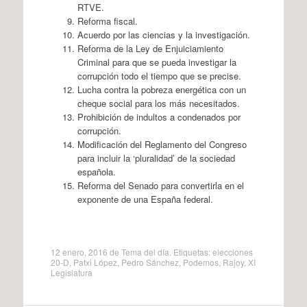
RTVE.
Reforma fiscal.
Acuerdo por las ciencias y la investigación.
Reforma de la Ley de Enjuiciamiento
Criminal para que se pueda investigar la
corrupción todo el tiempo que se precise.
Lucha contra la pobreza energética con un
cheque social para los más necesitados.
Prohibición de indultos a condenados por
corrupción.
Modificación del Reglamento del Congreso
para incluir la ‘pluralidad’ de la sociedad
española.
Reforma del Senado para convertirla en el
exponente de una España federal.
12 enero, 2016
de
Tema del día
. Etiquetas:
elecciones
20-D
,
Patxi López
,
Pedro Sánchez
,
Podemos
,
Rajoy
,
XI
Legislatura