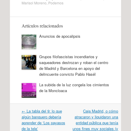
Marisol Moreno
,
Podemos
Artículos relacionados
Anuncios de apocalipsis
Grupos filofascistas incendiarios y
saqueadores destrozan y roban el centro
de Madrid y Barcelona en apoyo del
delincuente convicto Pablo Hasél
La subida de la luz congela los cimientos
de la Moncloaca
Navegación
←
La tabla del 9: lo que
Caja Madrid, o cómo
por
algún banquero debería
atracaron y liquidaron una
artículos
aprender de ‘Los payasos
entidad pública que tenía
de la tele’
unos fines muy sociales (y