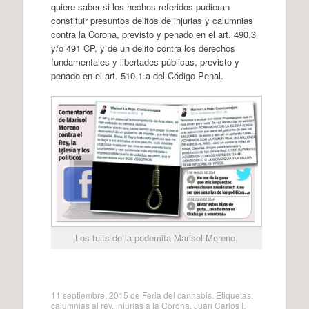
quiere saber si los hechos referidos pudieran
constituir presuntos delitos de injurias y calumnias
contra la Corona, previsto y penado en el art. 490.3
y/o 491 CP, y de un delito contra los derechos
fundamentales y libertades públicas, previsto y
penado en el art. 510.1.a del Código Penal.
Los tuits de la podemita Marisol Moreno.
11 septiembre, 2015
de
Feria del cannabis
. Etiquetas:
calumnias al rey
,
injurias a la Corona
,
Juan Carlos I
,