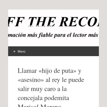
offtherecord
OTR
Menú
Ir
al
Llamar «hijo de puta» y
contenido
«asesino» al rey le puede
salir muy caro a la
concejala podemita
Marisol Moreno