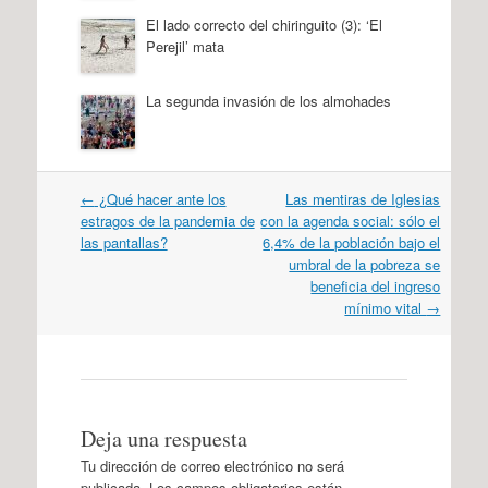
El lado correcto del chiringuito (3): ‘El
Perejil’ mata
La segunda invasión de los almohades
Navegación
←
¿Qué hacer ante los
Las mentiras de Iglesias
por
estragos de la pandemia de
con la agenda social: sólo el
artículos
las pantallas?
6,4% de la población bajo el
umbral de la pobreza se
beneficia del ingreso
mínimo vital
→
Deja una respuesta
Tu dirección de correo electrónico no será
publicada.
Los campos obligatorios están