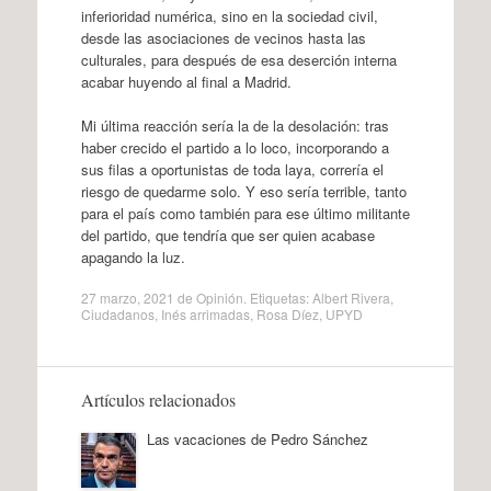
inferioridad numérica, sino en la sociedad civil,
desde las asociaciones de vecinos hasta las
culturales, para después de esa deserción interna
acabar huyendo al final a Madrid.
Mi última reacción sería la de la desolación: tras
haber crecido el partido a lo loco, incorporando a
sus filas a oportunistas de toda laya, correría el
riesgo de quedarme solo. Y eso sería terrible, tanto
para el país como también para ese último militante
del partido, que tendría que ser quien acabase
apagando la luz.
27 marzo, 2021
de
Opinión
. Etiquetas:
Albert Rivera
,
Ciudadanos
,
Inés arrimadas
,
Rosa Díez
,
UPYD
Artículos relacionados
Las vacaciones de Pedro Sánchez