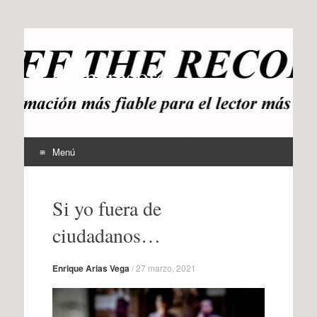
offtherecord
OTR
Menú
Ir
al
Si yo fuera de
contenido
ciudadanos…
Enrique Arias Vega
/
27 marzo, 2021