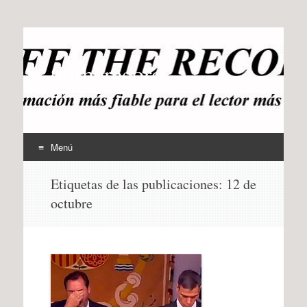
offtherecord
OTR
Menú
Ir
Etiquetas de las publicaciones:
12 de
al
octubre
contenido