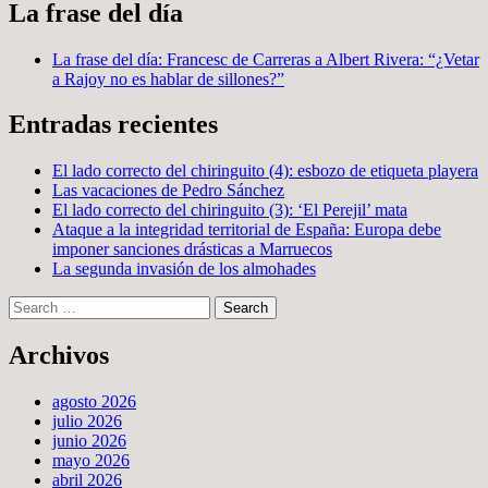
La frase del día
La frase del día: Francesc de Carreras a Albert Rivera: “¿Vetar
a Rajoy no es hablar de sillones?”
Entradas recientes
El lado correcto del chiringuito (4): esbozo de etiqueta playera
Las vacaciones de Pedro Sánchez
El lado correcto del chiringuito (3): ‘El Perejil’ mata
Ataque a la integridad territorial de España: Europa debe
imponer sanciones drásticas a Marruecos
La segunda invasión de los almohades
Search
Archivos
agosto 2026
julio 2026
junio 2026
mayo 2026
abril 2026