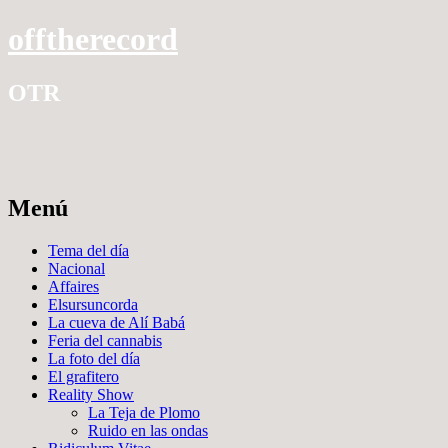
offtherecord
OTR
Menú
Ir
Tema del día
al
Nacional
contenido
Affaires
Elsursuncorda
La cueva de Alí Babá
Feria del cannabis
La foto del día
El grafitero
Reality Show
La Teja de Plomo
Ruido en las ondas