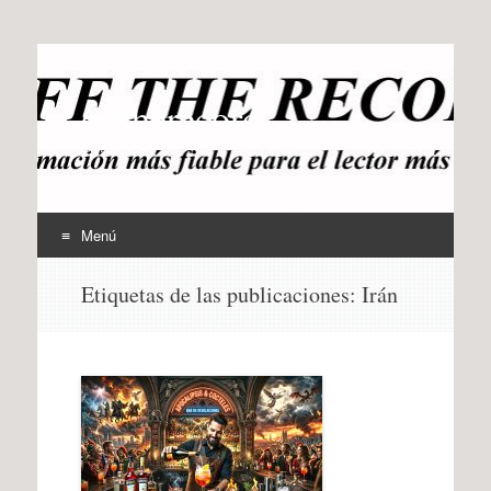
offtherecord
OTR
Menú
Ir
Etiquetas de las publicaciones:
Irán
al
contenido