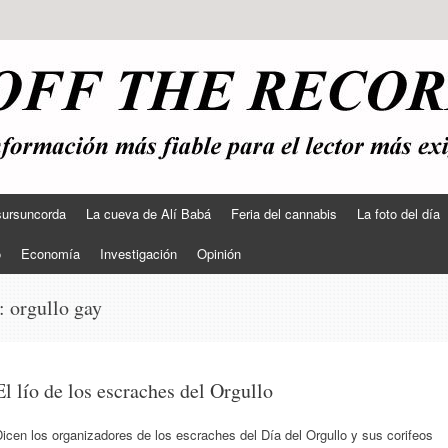
sursuncorda
La cueva de Alí Babá
Feria del cannabis
La foto del día
o
Economía
Investigación
Opinión
s:
orgullo gay
El lío de los escraches del Orgullo
icen los organizadores de los escraches del Día del Orgullo y sus corifeos