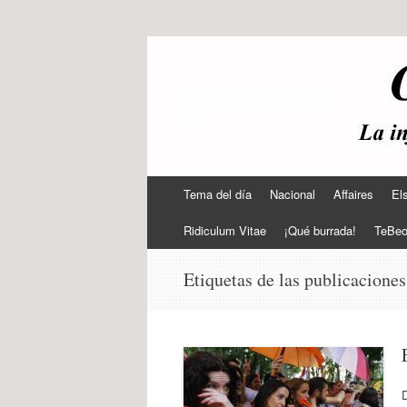
offtherecord
OTR
Ir
Tema del día
Nacional
Affaires
El
al
contenido
Ridiculum Vitae
¡Qué burrada!
TeBe
Etiquetas de las publicacione
D