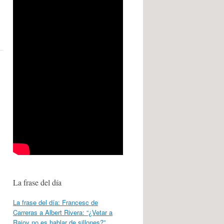
La frase del día
La frase del día: Francesc de
Carreras a Albert Rivera: “¿Vetar a
Rajoy no es hablar de sillones?”