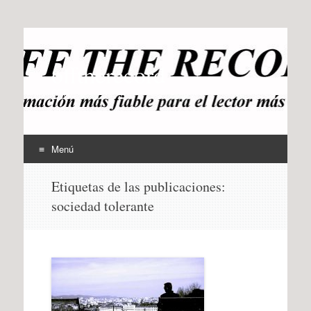
offtherecord
OTR
Menú
Ir
Etiquetas de las publicaciones:
al
sociedad tolerante
contenido