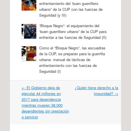
enfrentamiento del ‘buen guerrillero
urbano” de la CUP con las fuerzas de
Seguridad (y III)
“Bloque Negro”: el equipamiento del
‘buen guerrillero urbano” de la CUP para
enfrentar a las fuerzas de Seguridad (II)
Como el “Bloque Negro”, las escuadras
de la CUP, se preparan para la guerrilla
urbana: manual de tácticas de
enfrentamiento con las fuerzas de
Seguridad (I)
Navegación
←
El Gobierno deja de
¿Quién tiene derecho a la
por
ejecutar 44 millones en
impunidad?
→
artículos
2017 para dependencia
mientras mueren 38.000
dependientes sin prestación
o servicio