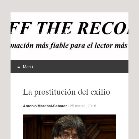
offtherecord
OTR
Menú
Ir
al
La prostitución del exilio
contenido
Antonio Marchal-Sabater
/
25 marzo, 2018