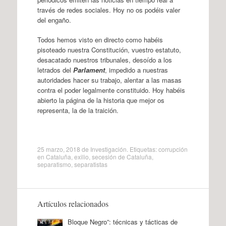
través de redes sociales. Hoy no os podéis valer
del engaño.
Todos hemos visto en directo como habéis
pisoteado nuestra Constitución, vuestro estatuto,
desacatado nuestros tribunales, desoído a los
letrados del
Parlament
, impedido a nuestras
autoridades hacer su trabajo, alentar a las masas
contra el poder legalmente constituido. Hoy habéis
abierto la página de la historia que mejor os
representa, la de la traición.
25 marzo, 2018
de
Investigación
. Etiquetas:
corrupción
en Cataluña
,
exilio
,
secesión de Cataluña
,
separatismo
,
separatistas
Artículos relacionados
Bloque Negro”: técnicas y tácticas de