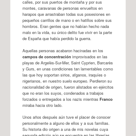
calles, por sus puertos de montaña y por sus
montes, caravanas de personas envueltos en
harapos que arrastraban todas sus posesiones en
pequeños carrillos de mano o en hatillos sobre sus
hombros. Eran gentes que no habían hecho nada
malo en la vida, su único delito fue vivir en la parte
de España que había perdido la guerra.
Aquellas personas acabaron hacinadas en los
campos de concentración
improvisados en las
playas de Argelès-Sur-Mer, Saint Cyprien, Barcarès
y Gurs, en unas condiciones tan lamentables como
las que hoy soportan sirios, afganos, iraquíes o
nigerianos, en nuestro suelo europeo. Perdieron su
nacionalidad de origen, fueron alistados en ejércitos
que no eran los suyos, condenados a trabajos
forzados o entregados a los nazis mientras
Franco
miraba hacia otro lado.
Unos años después aún tuve el placer de conocer
personalmente a alguno de ellos y a sus familias.
Su historia dio origen a una de mis novelas cuya
segunda edición aún se encuentra en las librerías,