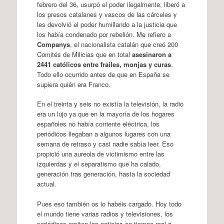
febrero del 36, usurpó el poder ilegalmente, liberó a
los presos catalanes y vascos de las cárceles y
les devolvió el poder humillando a la justicia que
los había condenado por rebelión. Me refiero a
Companys
, el nacionalista catalán que creó 200
Comités de Milicias que en total
asesinaron a
2441 católicos entre frailes, monjas y curas
.
Todo ello ocurrido antes de que en España se
supiera quién era Franco.
En el treinta y seis no existía la televisión, la radio
era un lujo ya que en la mayoría de los hogares
españoles no había corriente eléctrica, los
periódicos llegaban a algunos lugares con una
semana de retraso y casi nadie sabía leer. Eso
propició una aureola de victimismo entre las
izquierdas y el separatismo que ha calado,
generación tras generación, hasta la sociedad
actual.
Pues eso también os lo habéis cargado. Hoy todo
el mundo tiene varias radios y televisiones, los
periódicos emiten las noticias en tiempo real a