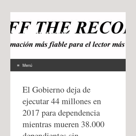
offtherecord
OTR
Menú
Ir
al
El Gobierno deja de
contenido
ejecutar 44 millones en
2017 para dependencia
mientras mueren 38.000
dependientes sin