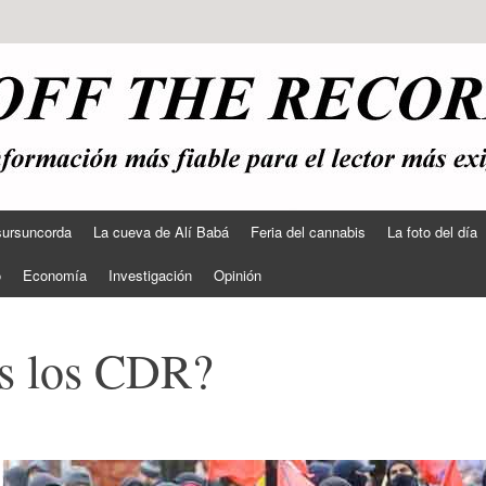
sursuncorda
La cueva de Alí Babá
Feria del cannabis
La foto del día
o
Economía
Investigación
Opinión
os los CDR?