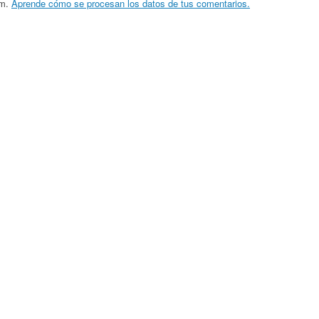
am.
Aprende cómo se procesan los datos de tus comentarios.