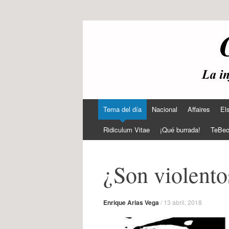
offtherecord
OTR
Ir
Tema del día
Nacional
Affaires
El
al
contenido
Ridiculum Vitae
¡Qué burrada!
TeBe
¿Son violent
Enrique Arias Vega
/
13 abril, 2018