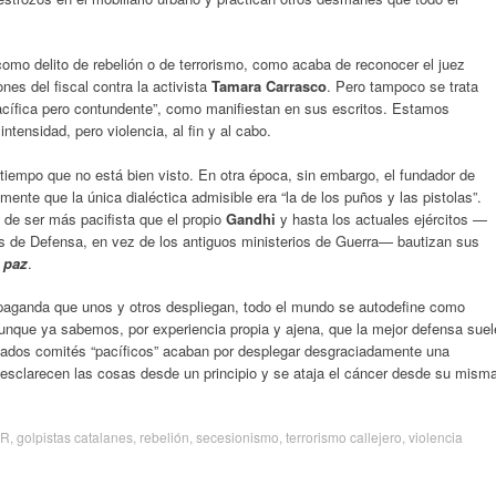
como delito de rebelión o de terrorismo, como acaba de reconocer el juez
nes del fiscal contra la activista
Tamara Carrasco
. Pero tampoco se trata
acífica pero contundente”, como manifiestan en sus escritos. Estamos
ntensidad, pero violencia, al fin y al cabo.
iempo que no está bien visto. En otra época, sin embargo, el fundador de
mente que la única dialéctica admisible era “la de los puños y las pistolas”.
de ser más pacifista que el propio
Gandhi
y hasta los actuales ejércitos —
 de Defensa, en vez de los antiguos ministerios de Guerra— bautizan sus
 paz
.
ropaganda que unos y otros despliegan, todo el mundo se autodefine como
unque ya sabemos, por experiencia propia y ajena, que la mejor defensa suel
nados comités “pacíficos” acaban por desplegar desgraciadamente una
e esclarecen las cosas desde un principio y se ataja el cáncer desde su mism
R
,
golpistas catalanes
,
rebelión
,
secesionismo
,
terrorismo callejero
,
violencia