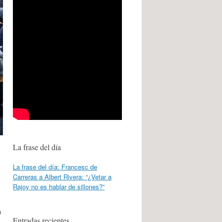
La frase del día
La frase del día: Francesc de
Carreras a Albert Rivera: “¿Vetar a
Rajoy no es hablar de sillones?”
a
Entradas recientes