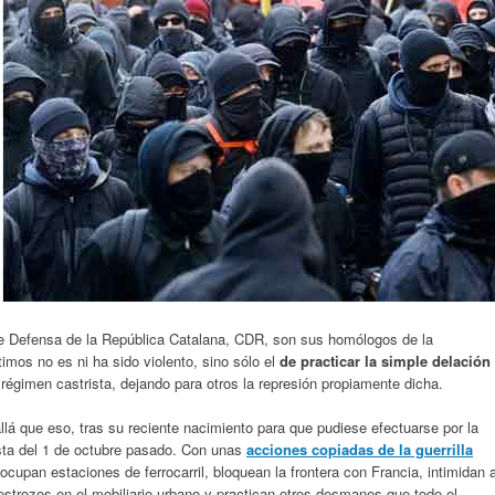
e Defensa de la República Catalana, CDR, son sus homólogos de la
timos no es ni ha sido violento, sino sólo el
de practicar la simple delación
régimen castrista, dejando para otros la represión propiamente dicha.
á que eso, tras su reciente nacimiento para que pudiese efectuarse por la
sta del 1 de octubre pasado. Con unas
acciones copiadas de la guerrilla
 ocupan estaciones de ferrocarril, bloquean la frontera con Francia, intimidan 
trozos en el mobiliario urbano y practican otros desmanes que todo el