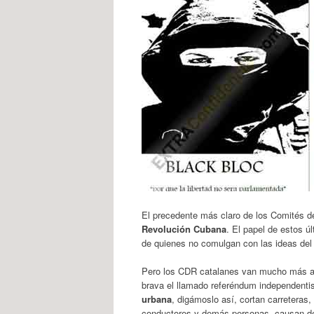
El precedente más claro de los Comités d
Revolución Cubana
. El papel de estos úl
de quienes no comulgan con las ideas del 
Pero los CDR catalanes van mucho más all
brava el llamado referéndum independenti
urbana
, digámoslo así, cortan carreteras,
conductores y demás personas, causan des