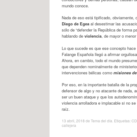
mundo conoce.
Nada de eso está tipificado, obviamente, 
Diego de Egea
al desestimar las acusacio
sólo de “defender la República de forma p
hablando de
violencia
, de mayor o menor i
Lo que sucede es que ese concepto hace t
Falange Española llegó a afirmar orgullosa
Ahora, en cambio, todo el mundo presume 
que dependen nominalmente de ministerios
intervenciones bélicas como
misiones de
Por eso, en la importante batalla de la p
defensor de algo y no atacante de nada, a
ser un buen ataque y que los autodenomi
violencia arrolladora e implacable si no s
raíz.
13 abril, 2018
de
Tema del día
. Etiquetas:
CD
callejera