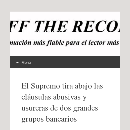
offtherecord
OTR
Menú
Ir
al
El Supremo tira abajo las
contenido
cláusulas abusivas y
usureras de dos grandes
grupos bancarios