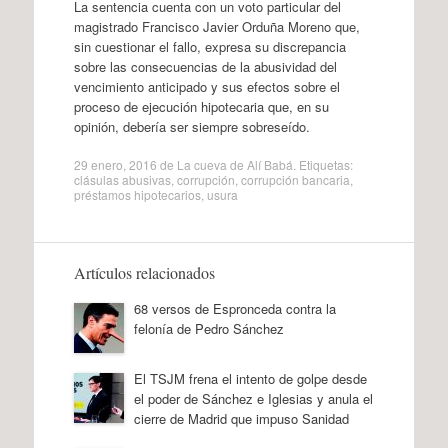
La sentencia cuenta con un voto particular del
magistrado Francisco Javier Orduña Moreno que,
sin cuestionar el fallo, expresa su discrepancia
sobre las consecuencias de la abusividad del
vencimiento anticipado y sus efectos sobre el
proceso de ejecución hipotecaria que, en su
opinión, debería ser siempre sobreseído.
29 enero, 2016
de
La cueva de Alí Babá
. Etiquetas:
clásulas abusivas
,
corrupción
,
corrupción bancaria
,
préstamos hipotecarios
,
usura
Artículos relacionados
68 versos de Espronceda contra la
felonía de Pedro Sánchez
El TSJM frena el intento de golpe desde
el poder de Sánchez e Iglesias y anula el
cierre de Madrid que impuso Sanidad