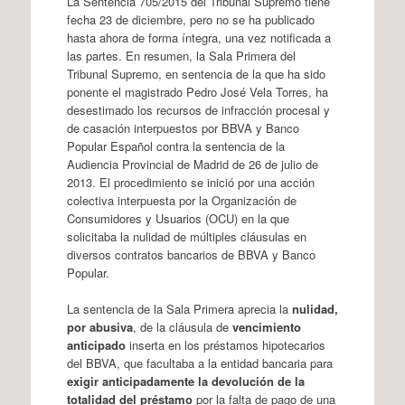
La Sentencia 705/2015 del Tribunal Supremo tiene
fecha 23 de diciembre, pero no se ha publicado
hasta ahora de forma íntegra, una vez notificada a
las partes. En resumen, la Sala Primera del
Tribunal Supremo, en sentencia de la que ha sido
ponente el magistrado Pedro José Vela Torres, ha
desestimado los recursos de infracción procesal y
de casación interpuestos por BBVA y Banco
Popular Español contra la sentencia de la
Audiencia Provincial de Madrid de 26 de julio de
2013. El procedimiento se inició por una acción
colectiva interpuesta por la Organización de
Consumidores y Usuarios (OCU) en la que
solicitaba la nulidad de múltiples cláusulas en
diversos contratos bancarios de BBVA y Banco
Popular.
La sentencia de la Sala Primera aprecia la
nulidad,
por abusiva
, de la cláusula de
vencimiento
anticipado
inserta en los préstamos hipotecarios
del BBVA, que facultaba a la entidad bancaria para
exigir anticipadamente la devolución de la
totalidad del préstamo
por la falta de pago de una