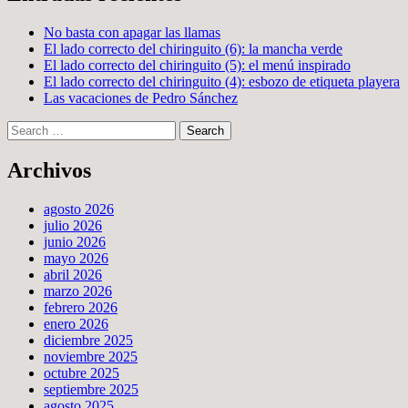
No basta con apagar las llamas
El lado correcto del chiringuito (6): la mancha verde
El lado correcto del chiringuito (5): el menú inspirado
El lado correcto del chiringuito (4): esbozo de etiqueta playera
Las vacaciones de Pedro Sánchez
Search
Archivos
agosto 2026
julio 2026
junio 2026
mayo 2026
abril 2026
marzo 2026
febrero 2026
enero 2026
diciembre 2025
noviembre 2025
octubre 2025
septiembre 2025
agosto 2025