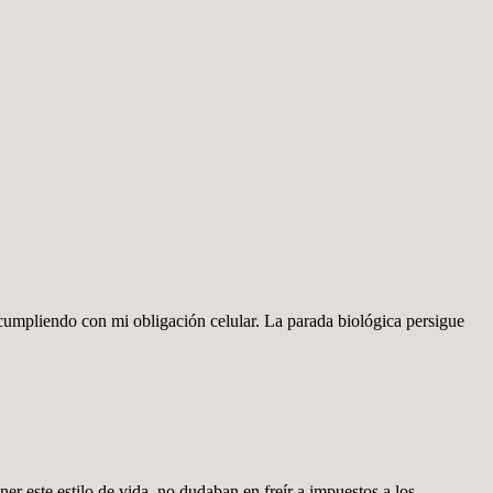
 cumpliendo con mi obligación celular. La parada biológica persigue
ner este estilo de vida, no dudaban en freír a impuestos a los