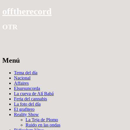
offtherecord
OTR
Menú
Ir
Tema del día
al
Nacional
contenido
Affaires
Elsursuncorda
La cueva de Alí Babá
Feria del cannabis
La foto del día
El grafitero
Reality Show
La Teja de Plomo
Ruido en las ondas