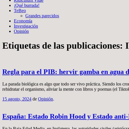
Ridiculum Vitae
¡Qué burrada!
TeBeo
Grandes parecidos
Economía
Investigación
Opinión
Etiquetas de las publicaciones:
Regla para el PIB: hervir gamba en agua 
La parada biológica es algo que todo ser vivo práctica. Siendo los cr
rehidratar el organismo, aliviar la mente con libros y poemas (el Tikt
15 agosto, 2024
de
Opinión
.
España: Estado Robin Hood y Estado anti
En la Baja Edad Media, en Inglaterra, las autoridades civiles (aristócr