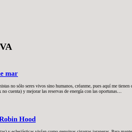
IVA
de mar
onistas no sólo seres vivos sino humanos, créanme, pues aquí me tienen
ok no cuenta) y mejorar las reservas de energía con las oportunas…
-Robin Hood
atas) y eclesiásticas vivían como genuinas cigarras jaraneras. Para mante