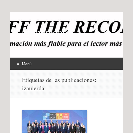
offtherecord
OTR
Menú
Ir
Etiquetas de las publicaciones:
al
izauierda
contenido