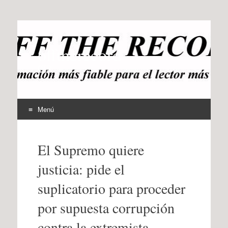
offtherecord
OTR
Menú
Ir
al
El Supremo quiere
contenido
justicia: pide el
suplicatorio para proceder
por supuesta corrupción
contra la extremista