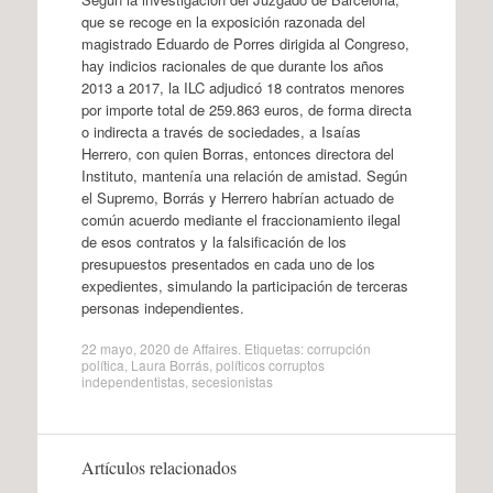
que se recoge en la exposición razonada del
magistrado Eduardo de Porres dirigida al Congreso,
hay indicios racionales de que durante los años
2013 a 2017, la ILC adjudicó 18 contratos menores
por importe total de 259.863 euros, de forma directa
o indirecta a través de sociedades, a Isaías
Herrero, con quien Borras, entonces directora del
Instituto, mantenía una relación de amistad. Según
el Supremo, Borrás y Herrero habrían actuado de
común acuerdo mediante el fraccionamiento ilegal
de esos contratos y la falsificación de los
presupuestos presentados en cada uno de los
expedientes, simulando la participación de terceras
personas independientes.
22 mayo, 2020
de
Affaires
. Etiquetas:
corrupción
política
,
Laura Borrás
,
políticos corruptos
independentistas
,
secesionistas
Artículos relacionados