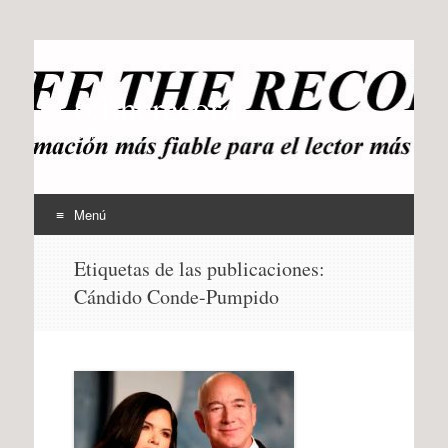
offtherecord
OTR
Menú
Ir
Etiquetas de las publicaciones:
al
Cándido Conde-Pumpido
contenido