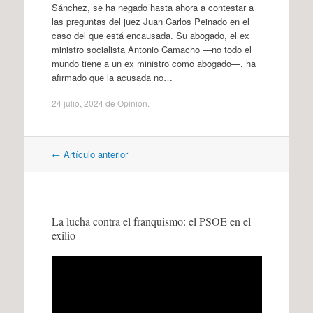
Sánchez, se ha negado hasta ahora a contestar a
las preguntas del juez Juan Carlos Peinado en el
caso del que está encausada. Su abogado, el ex
ministro socialista Antonio Camacho —no todo el
mundo tiene a un ex ministro como abogado—, ha
afirmado que la acusada no…
24 julio, 2024
de
Opinión
.
Navegación
←
Artículo anterior
por
artículos
La lucha contra el franquismo: el PSOE en el
exilio