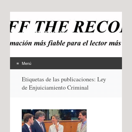
offtherecord
OTR
Menú
Ir
Etiquetas de las publicaciones:
Ley
al
de Enjuiciamiento Criminal
contenido