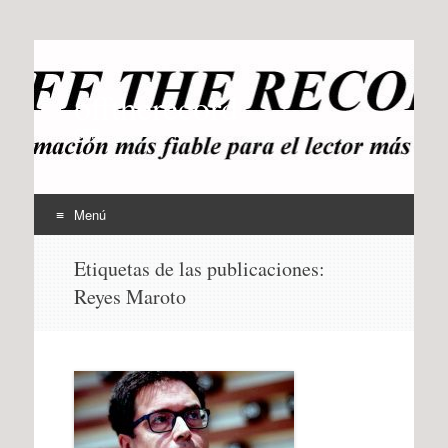
offtherecord
OTR
Menú
Ir
Etiquetas de las publicaciones:
al
Reyes Maroto
contenido